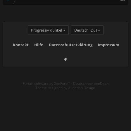
Progressiv dunkel
Deutsch [Du]
Kontakt
Hilfe
Datenschutzerklärung
Impressum
Forum software by XenForo™
-
Deutsch von xenDach
Theme designed by
Audentio Design
.