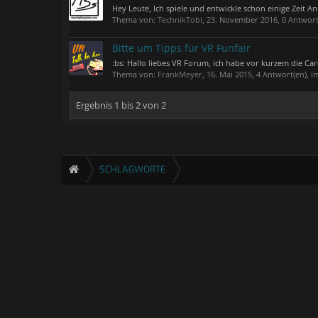
Hey Leute, Ich spiele und entwickle schon einige Zeit 
Thema von:
TechnikTobi
,
23. November 2016
, 0 Antwor
Bitte um Tipps für VR Funfair
:bs: Hallo liebes VR Forum, ich habe vor kurzem die Ca
Thema von:
FrankMeyer
,
16. Mai 2015
, 4 Antwort(en), 
Ergebnis 1 bis 2 von 2
SCHLAGWORTE