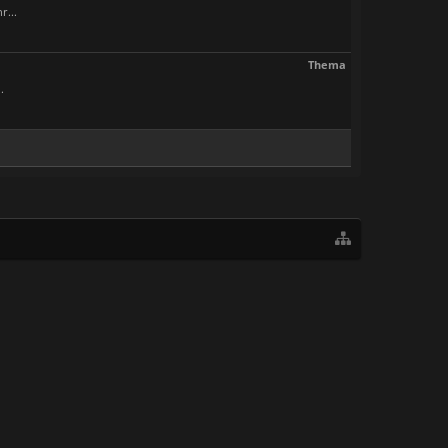
r...
Thema
.