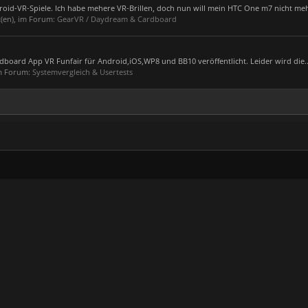
Anroid-VR-Spiele. Ich habe mehere VR-Brillen, doch nun will mein HTC One m7 nicht meh
t(en), im Forum:
GearVR / Daydream & Cardboard
rdboard App VR Funfair für Android,iOS,WP8 und BB10 veröffentlicht. Leider wird die..
im Forum:
Systemvergleich & Usertests