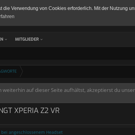
st die Verwendung von Cookies erforderlich. Mit der Nutzung un
rfahren
EN
MITGLIEDER
AGWORTE
weiterhin auf dieser Seite aufhältst, akzeptierst du unse
NGT XPERIA Z2 VR
gt bei angeschlossenem Headset