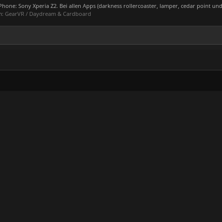
one: Sony Xperia Z2. Bei allen Apps (darkness rollercoaster, lamper, cedar point und 
m:
GearVR / Daydream & Cardboard