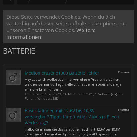
Diese Seite verwendet Cookies. Wenn du dich
weiterhin auf dieser Seite aufhältst, akzeptierst du
unseren Einsatz von Cookies.
Weitere
Informationen
BATTERIE
Thema
Medion erazer x1000 Batterie Fehler
Hey Leute ich wollte euch mal von einem Problem erzählen,
welches bei mir vorliegt, vielleicht hat der ein oder andere ja
ähnliche Erfahrungen...
Thema von:
Angelo223
,
14. November 2019
, 1 Antwort(en), im
Forum:
Windows MR
Thema
Basisstationen mit 12,6V bis 10,8V
versorgbar? Tipps für günstige Akkus (z.B. von
Werkzeug)?
Hallo. Kann man die Basisstationen auch mit 12,6V bis 10,8V
versorgen? Und gibt es Tipps für günstige Akkupacks von