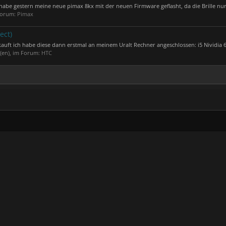
abe gestern meine neue pimax 8kx mit der neuen Firmware geflasht, da die Brille nur.
 Forum:
Pimax
ect)
kauft ich habe diese dann erstmal an meinem Uralt Rechner angeschlossen: i5 Nividia 6
t(en), im Forum:
HTC