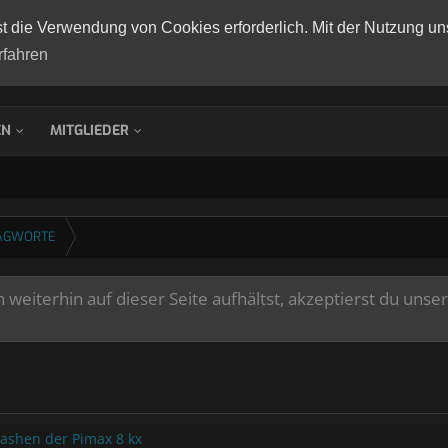
st die Verwendung von Cookies erforderlich. Mit der Nutzung un
rfahren
EN
MITGLIEDER
AGWORTE
weiterhin auf dieser Seite aufhältst, akzeptierst du unse
ashen der Pimax 8 kx