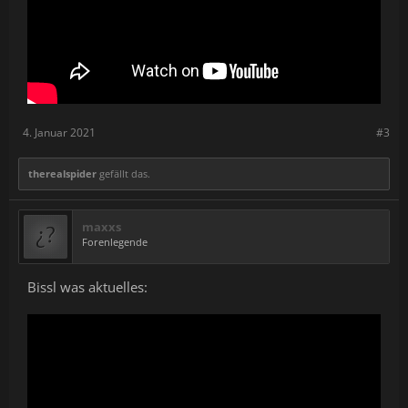
4. Januar 2021
#3
therealspider
gefällt das.
maxxs
Forenlegende
Bissl was aktuelles: