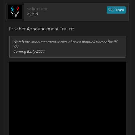
SolKutTeR
VRF Team
ADMIN
Frischer Announcement Trailer:
Watch the announcement trailer of retro biopunk horror for PC
VR!
Coming Early 2021