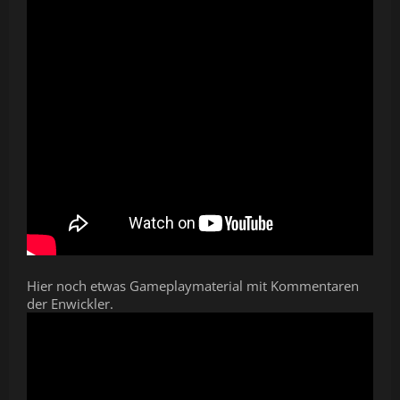
Moody soundtrack and sound design referring to classisc
of horror
Dynamic, physic driven enemies, who can be avoided by
sneaking mechanics, or taken down with melee weapons
Hier noch etwas Gameplaymaterial mit Kommentaren
der Enwickler.