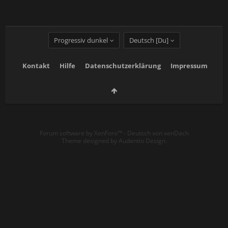
Progressiv dunkel
Deutsch [Du]
Kontakt
Hilfe
Datenschutzerklärung
Impressum
Forum software by XenForo™
-
Deutsch von xenDach
Theme designed by
Audentio Design
.