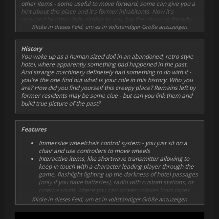
other items - some useful to move forward, some can give you a
hint about this place and it's former inhabitants. Now it's
occupied by other dolls similar to you, but they have no friendly
intentions - they're raging and deadly, so try to avoid them, or
Klicke in dieses Feld, um es in vollständiger Größe anzuzeigen.
fight, if there's no other way.
History
You wake up as a human sized doll in an abandoned, retro style
hotel, where apparently something bad happened in the past.
And strange machinery definetely had something to do with it -
you're the one find out what is your role in this history. Who you
are? How did you find yourself this creepy place? Remains left by
former residents may be some clue - but can you link them and
build true picture of the past?
Features
Immersive wheelchair control system - you just sit on a
chair and use controllers to move wheels
Interactive items, like shortwave transmitter allowing to
keep in touch with a character leading player through the
game, flashlight lighting up the darkness of hotel passages
(only if you have batteries), radio with custom stations, or
cinema room, where you can screen movies from tapes
you find around the hotel.
Klicke in dieses Feld, um es in vollständiger Größe anzuzeigen.
Enviornmental storytelling based in old art deco hotel
designed in detail