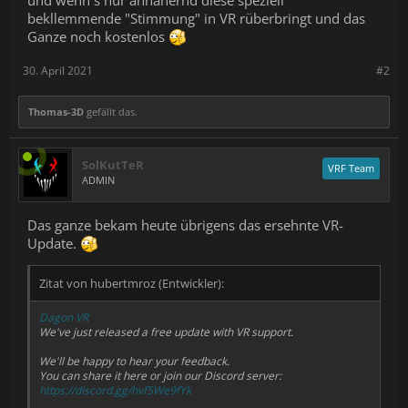
bekllemmende "Stimmung" in VR rüberbringt und das
Ganze noch kostenlos
30. April 2021
#2
Thomas-3D
gefällt das.
SolKutTeR
VRF Team
ADMIN
Das ganze bekam heute übrigens das ersehnte VR-
Update.
Zitat von hubertmroz (Entwickler):
Dagon VR
We've just released a free update with VR support.
We'll be happy to hear your feedback.
You can share it here or join our Discord server:
https://discord.gg/hvf5We9fYk