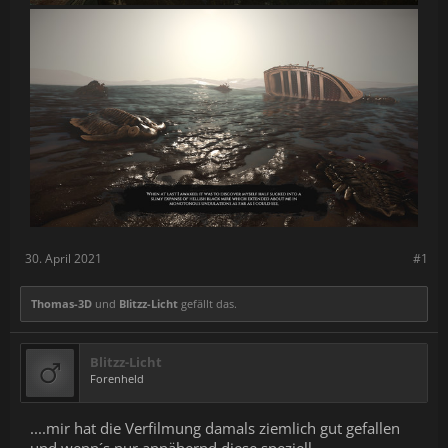
30. April 2021
#1
Thomas-3D
und
Blitzz-Licht
gefällt das.
Blitzz-Licht
Forenheld
....mir hat die Verfilmung damals ziemlich gut gefallen
und wenn´s nur annähernd diese speziell