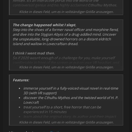
himself. It’s an interactive portal into the world of the
controversial genius and his highly acclaimed
Cthulhu Mythos
,
open to both newcomers and long-time devotees.
Klicke in dieses Feld, um es in vollständiger Größe anzuzeigen.
The change happened whilst I slept.
Step into the shoes of a former naval officer and morphine fiend,
and dive into the Stygian Abyss of a drug-addled mind. Uncover
the unspeakable, long-drowned horrors on a distant eldritch
island and wallow in Lovecraftian dread.
I think I went mad then.
So if 2020 wasn’t enough of a challenge for you, make yourself
comfortable in front of the screen or put on your VR headset, and
experience cosmic horror first-hand. It will only take about 15
Klicke in dieses Feld, um es in vollständiger Größe anzuzeigen.
minutes, but you may never look at the ocean the same way.
Features:
immerse yourself in a fully-voiced visual novel in real-time
3D (with VR support)
discover the Cthulhu Mythos and the twisted world of H. P.
Lovecraft
treat yourself to a short, free horror that can be
experienced in 15 minutes
learn about the original story, its author and their impact
on culture etc. while playing
(DLC)
Klicke in dieses Feld, um es in vollständiger Größe anzuzeigen.
get a free audiobook and a screenshot-filled e-book
(DLC)