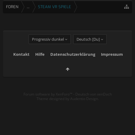
FOREN
...
STEAM VR SPIELE
Progressiv dunkel
Deutsch [Du]
Kontakt
Hilfe
Datenschutzerklärung
Impressum
Forum software by XenForo™
-
Deutsch von xenDach
Theme designed by
Audentio Design
.