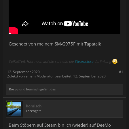
Gesendet von meinem SM-G975F mit Tapatalk
SolKutTeR: Hier noch auf die schnelle die
Steamstore
Verlinkung
12. September 2020
#1
Zuletzt von einem Moderator bearbeitet:
12. September 2020
Rocco
und
komisch
gefällt das.
komisch
Forengott
Beim Stöbern auf Steam bin ich (wieder) auf DeeMo