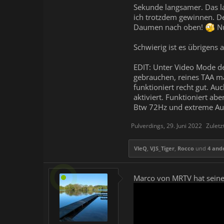
Sekunde langsamer. Das la
ich trotzdem gewinnen. Der
Daumen nach oben!
Nu
Schwierig ist es übrigens
EDIT: Unter Video Mode de
gebrauchen, reines TAA ma
funktioniert recht gut. Au
aktiviert. Funktioniert ab
Btw 72Hz und extreme Auflö
Pulverdings
,
29. Juni 2022
Zuletz
VleQ
,
VJS_Tiger
,
Rocco
und
4 and
Marco von MRTV hat seinen