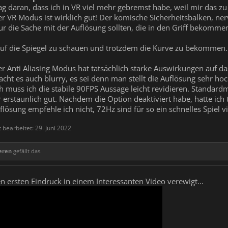
g daran, dass ich in VR viel mehr gebremst habe, weil mir das z
 VR Modus ist wirklich gut! Der komische Sicherheitsbalken, nerv
r die Sache mit der Auflösung sollten, die in den Griff bekomme
 auf die Spiegel zu schauen und trotzdem die Kurve zu bekommen.
r Anti Aliasing Modus hat tatsächlich starke Auswirkungen auf da
cht es auch blurry, es sei denn man stellt die Auflösung sehr hoc
ch muss ich die stabile 90FPS Aussage leicht revidieren. Standar
er erstaunlich gut. Nachdem die Option deaktiviert habe, hatte ic
sung empfehle ich nicht, 72Hz sind für so ein schnelles Spiel vi
t bearbeitet:
29. Juni 2022
eren
gefällt das.
 ersten Eindruck in einem Interessanten Video verewigt...