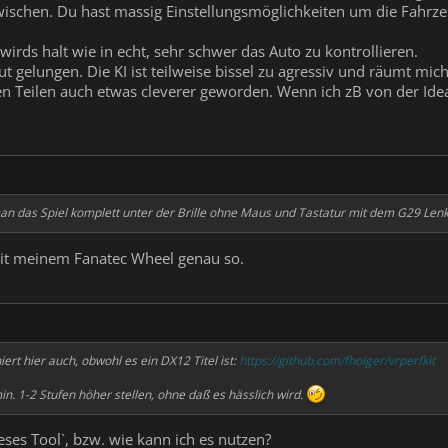
ischen. Du hast massig Einstellungsmöglichkeiten um die Fahrze
wirds halt wie in echt, sehr schwer das Auto zu kontrollieren.
ut gelungen. Die KI ist teilweise bissel zu agressiv und räumt mich
n Teilen auch etwas cleverer geworden. Wenn ich zB von der Ide
man das Spiel komplett unter der Brille ohne Maus und Tastatur mit dem G29 Len
it meinem Fanatec Wheel genau so.
iert hier auch, obwohl es ein DX12 Titel ist:
https://github.com/fholger/vrperfkit
in. 1-2 Stufen höher stellen, ohne daß es hässlich wird.
es Tool`, bzw. wie kann ich es nutzen?