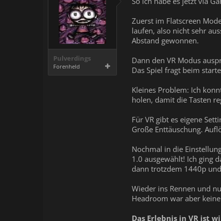
So ich habe es jetzt via 
Zuerst im Flatscreen Mod
laufen, also nicht sehr au
Abstand gewonnen.
Pulverdings
Dann den VR Modus ausprob
Forenheld
Das Spiel fragt beim start
Kleines Problem: Ich konn
holen, damit die Tasten re
Für VR gibt es eigene Sett
Große Enttäuschung. Auflös
Nochmal in die Einstellun
1.0 ausgewählt! Ich ging 
dann trotzdem 1440p und FS
Wieder ins Rennen und nun
Headroom war aber keine
Das Erlebnis in VR ist w