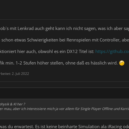
, ob´s mit Lenkrad auch geht kann ich nicht sagen, was ich aber sa
schon etwas Schwierigkeiten bei Rennspielen mit Controller, aber 
tioniert hier auch, obwohl es ein DX12 Titel ist:
https://github.c
ik min. 1-2 Stufen höher stellen, ohne daß es hässlich wird.
rbeitet:
2. Juli 2022
hysik & KI her ?
er mau, aber ich interessiere mich ja vor allem für Single Player Offline und Karr
as du erwartest. Es ist keine beinharte Simulation ala iRacing o