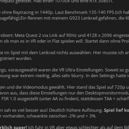
Gamepass getestet. Hab einen 10700k und eine RTX 3080TI.
e ohne Raytracing in 1440p. Laut Benchmark 135-140 FPS (ich ha
ssagefähig).Ein Rennen mit meinem G923 Lenkrad gefahren, die KI d
iert: Meta Quest 2 via Link auf 90Hz und 4128 x 2096 eingestel
en ob man es in VR oder in Flat spielen will. Startet dann ohne Pr
te im Spiel mit dem Lenkrad nichts auswählen. Hier musste ich a
gistriert wurden.
ings, vorausgewählt waren die VR Ultra Einstellungen. Soweit so g
ung war extrem niedrig, alles sehr blurry. In den Settings hatte
gen und die Videomodus gewählt. Hier stand das Spiel auf 720p 
davon aus, dass diese Einstellungen nur den Desktopmonitormodu
R 1.0 ausgestellt (unter AA zu finden), stattdessen TAA + schärf
 sah es viel besser aus! Deutlich höhere Auflösung.
Spiel lief 
r vorhanden, schwankte zwischen -2% und + 3%.
irklich super!
Ich fuhr in VR aber etwas schlechter als auf dem B