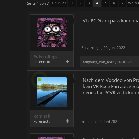
< Zurück
1
2
3
4
5
6
7
Weite
Seite 4 von 7
Via PC Gamepass kann man 
Pulverdings
,
29. Juni 2022
Pulverdings
Forenheld
Odyssey_Plus_Man
gefällt das.
Nach dem Voodoo von Prob
kein VR Race Fan aus versc
neues für PCVR zu bekom
komisch
Forengott
komisch
,
29. Juni 2022