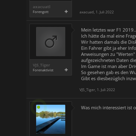
axacuatl
Forengott
axacuatl
,
1. Juli 2022
Mein letztes war F1 2019..
Ich hätte da mal eine Frag
Wir hatten damals die Dis
Ein Fahrer gibt ja eher I
Anweisungen zu "Werten" 
aufgezeichneten Daten die
VJS_Tiger
Im Game ist man aber Driv
Forenaktivist
So gesehen gab es den Wun
Gibt es diesbezüglich in
VJS_Tiger
,
1. Juli 2022
Was mich interessiert ist