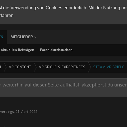
st die Verwendung von Cookies erforderlich. Mit der Nutzung un
rfahren
EN
MITGLIEDER
aktuellen Beiträgen
Foren durchsuchen
N
VR CONTENT
VR SPIELE & EXPERIENCES
STEAM VR SPIELE
weiterhin auf dieser Seite aufhältst, akzeptierst du unse
lverdings
,
21. April 2022
.