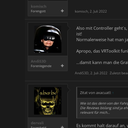
komisch
Forengott
komisch
,
2. Juli 2022
Also mit Controller geht´s
ist!
Normalerweise hat man ja 
Apropo, das VRToolkit funk
AndiS3D
...damit kann man die Graf
Forenlegende
AndiS3D
,
2. Juli 2022
Zuletzt bea
Zitat von axacuatl:
↑
Wie ist das denn von der Fahrp
Die Reviews bislang sind ja eh
relevant für mich...
dervali
Es kommt halt darauf an, w
Forenheld