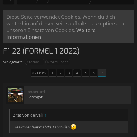
Diese Seite verwendet Cookies. Wenn du dich
weiterhin auf dieser Seite aufhältst, akzeptierst du
unseren Einsatz von Cookies.
Weitere
Informationen
F1 22 (FORMEL 1 2022)
Schlagworte:
formel 1
formulaone
< Zurück
1
2
3
4
5
6
7
axacuatl
Forengott
Zitat von dervali:
↑
Deaktivier halt mal die Fahrhilfen