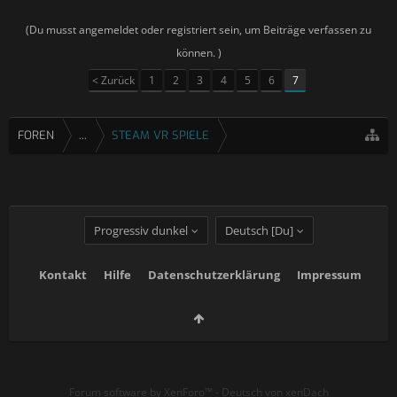
(Du musst angemeldet oder registriert sein, um Beiträge verfassen zu
können. )
< Zurück
1
2
3
4
5
6
7
FOREN
...
STEAM VR SPIELE
Progressiv dunkel
Deutsch [Du]
Kontakt
Hilfe
Datenschutzerklärung
Impressum
Forum software by XenForo™
-
Deutsch von xenDach