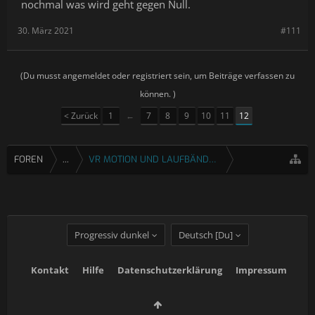
nochmal was wird geht gegen Null.
30. März 2021
#111
(Du musst angemeldet oder registriert sein, um Beiträge verfassen zu
können. )
< Zurück
1
←
7
8
9
10
11
12
FOREN
...
VR MOTION UND LAUFBÄNDER
Progressiv dunkel
Deutsch [Du]
Kontakt
Hilfe
Datenschutzerklärung
Impressum