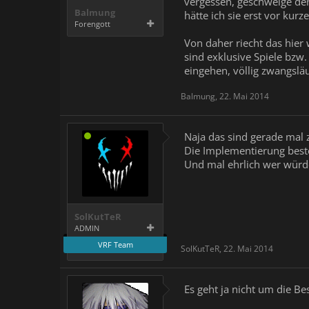
vergessen, geschweige denn
Balmung
hätte ich sie erst vor kurz
Forengott
Von daher riecht das hier
sind exklusive Spiele bzw
eingehen, völlig zwangsläu
Balmung
,
22. Mai 2014
Naja das sind gerade mal 
Die Implementierung beste
Und mal ehrlich wer würd
SolKutTeR
ADMIN
VRF Team
SolKutTeR
,
22. Mai 2014
Es geht ja nicht um die Be