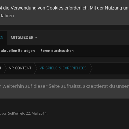
st die Verwendung von Cookies erforderlich. Mit der Nutzung un
rfahren
EN
MITGLIEDER
aktuellen Beiträgen
Foren durchsuchen
N
VR CONTENT
VR SPIELE & EXPERIENCES
weiterhin auf dieser Seite aufhältst, akzeptierst du unse
lt von
SolKutTeR
,
22. Mai 2014
.