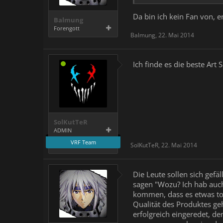
Da bin ich kein Fan von, 
Balmung
Forengott
Balmung
,
22. Mai 2014
Ich finde es die beste Art
SolKutTeR
ADMIN
VRF Team
SolKutTeR
,
22. Mai 2014
Die Leute sollen sich gefäl
sagen "Wozu? Ich hab auch
kommen, dass es etwas tol
Qualität des Produktes ge
erfolgreich eingeredet, de