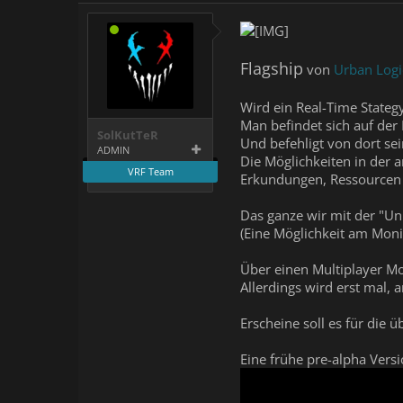
Flagship
von
Urban Log
Wird ein Real-Time Stategy
Man befindet sich auf der 
SolKutTeR
Und befehligt von dort se
ADMIN
Die Möglichkeiten in der 
VRF Team
Erkundungen, Ressourcen M
Das ganze wir mit der "Un
(Eine Möglichkeit am Monit
Über einen Multiplayer Mo
Allerdings wird erst mal, 
Erscheine soll es für die
Eine frühe pre-alpha Vers