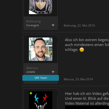
Balmung
Forengott
Balmung
,
22. Mai 2014
Also ich bin extrem begeis
auch mindestens einen Sch
schlage.
Marcus
ADMIN
VRF Team
Marcus
,
23. Mai 2014
Hier hab ich ein Video ge
Und einen kl. Blick auf di
Video Material ist allerd