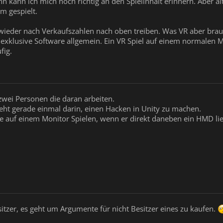
 kann ich mich noch richtig an den Spielinhalt erinnern. Aber älte
em gespielt.
 wieder nach Verkaufszahlen nach oben treiben. Was VR aber brau
. exklusive Software allgemein. Ein VR Spiel auf einem normalen
fig.
zwei Personen die daran arbeiten.
ht gerade einmal darin, einen Hacken in Unity zu machen.
e auf einem Monitor Spielen, wenn er direkt daneben ein HMD li
sitzer, es geht um Argumente für nicht Besitzer eines zu kaufen.