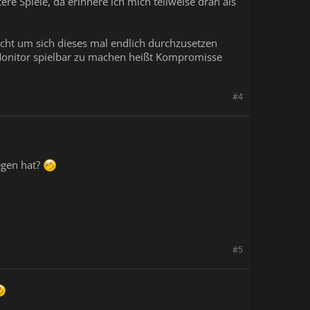
re Spiele, da erinnere ich mich teilweise dran als
cht um sich dieses mal endlich durchzusetzen
 Monitor spielbar zu machen heißt Kompromisse
#4
egen hat?
#5