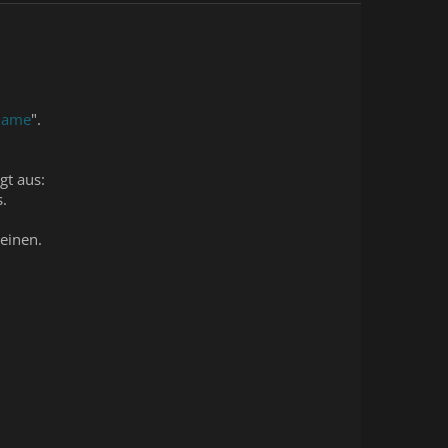
Game
".
gt aus:
.
einen.