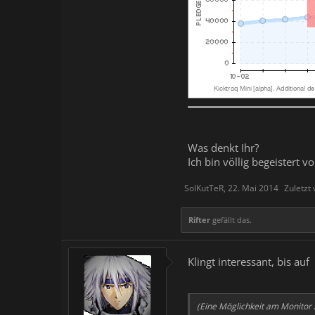
Was denkt Ihr?
Ich bin völlig begeistert
SolKutTeR
,
22. Mai 2014
Zuletzt
Rifter
gefällt das.
Klingt interessant, bis auf
(Eine Möglichkeit am Monitor z