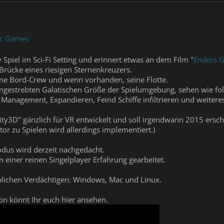
ic Games
 Spiel im Sci-Fi Setting und erinnert etwas an dem Film "
Enders 
Brücke eines riesigen Sternenkreuzers.
ine Bord-Crew und wenn vorhanden, seine Flotte.
angestrebten Galatischen Größe der Spielumgebung, sehen wie fol
anagement, Expandieren, Feind Schiffe infiltrieren und weiteres
ity3D" gänzlich für VR entwickelt und soll irgendwann 2015 ersch
or zu Spielen wird allerdings implementiert.)
dus wird derzeit nachgedacht.
an einer reinen Singelplayer Erfahrung gearbeitet.
 üblichen Verdächtigen: Windows, Mac und Linux.
ion könnt Ihr euch hier ansehen.