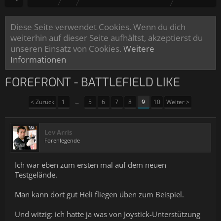
Diese Seite verwendet Cookies. Wenn du dich
weiterhin auf dieser Seite aufhältst, akzeptierst du
unseren Einsatz von Cookies.
Weitere
Informationen
FOREFRONT - BATTLEFIELD LIKE
< Zurück
1
←
5
6
7
8
9
10
Weiter >
Lev Arris
Forenlegende
Ich war eben zum ersten mal auf dem neuen
Testgelände.
Man kann dort gut Heli fliegen üben zum Beispiel.
Und witzig: ich hatte ja was von Joystick-Unterstützung