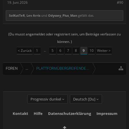
19. Juni 2026
#90
SolKutTeR
,
Lev Arris
und
Odyssey_Plus_Man
gefällt das.
(Du musst angemeldet oder registriert sein, um Beiträge verfassen zu
können. )
< Zurück
1
←
5
6
7
8
9
10
Weiter >
FOREN
...
PLATTFORMÜBERGREIFENDE SPIELE
Progressiv dunkel
Deutsch [Du]
Kontakt
Hilfe
Datenschutzerklärung
Impressum