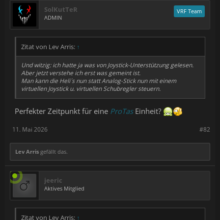
SolKutTeR
VRF Team
ADMIN
Zitat von Lev Arris:
↑
Und witzig: ich hatte ja was von Joystick-Unterstützung gelesen.
Aber jetzt verstehe ich erst was gemeint ist.
Man kann die Heli´s nun statt Analog-Stick nun mit einem
virtuellen Joystick u. virtuellen Schubregler steuern.
Perfekter Zeitpunkt für eine
ProTas
Einheit?
11. Mai 2026
#82
Lev Arris
gefällt das.
jeeric
Aktives Mitglied
Zitat von Lev Arris:
↑