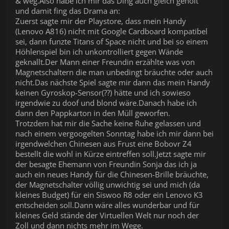
& weg.Also habe ich mir das Ding auch gleich geholt
und damit fing das Drama an:
Zuerst sagte mir der Playstore, dass mein Handy
(Lenovo A816) nicht mit Google Cardboard kompatibel
sei, dann funzte Titans of Space nicht und bei so einem
Höhlenspiel bin ich unkontrolliert gegen Wände
geknallt.Der Mann einer Freundin erzählte was von
Magnetschaltern die man unbedingt bräuchte oder auch
nicht.Das nächste Spiel sagte mir dann das mein Handy
keinen Gyroskop-Sensor(??) hätte und ich sowieso
irgendwie zu doof und blond wäre.Danach habe ich
dann den Pappkarton in den Müll geworfen.
Trotzdem hat mir die Sache keine Ruhe gelassen und
nach einem vergoogelten Sonntag habe ich mir dann bei
irgendwelchen Chinesen aus Frust eine Bobovr Z4
bestellt die wohl in Kürze eintreffen soll.Jetzt sagte mir
der besagte Ehemann von Freundin Sonja das ich ja
auch ein neues Handy für die Chinesen-Brille bräuchte,
der Magnetschalter völlig unwichtig sei und mich (da
kleines Budget) für ein Siswoo R8 oder ein Lenovo K3
entscheiden soll.Dann wäre alles wunderbar und für
kleines Geld stände der Virtuellen Welt nur noch der
Zoll und dann nichts mehr im Wege.