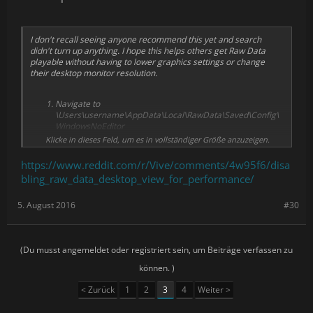
I don't recall seeing anyone recommend this yet and search
didn't turn up anything. I hope this helps others get Raw Data
playable without having to lower graphics settings or change
their desktop monitor resolution.
Navigate to
\Users\username\AppData\Local\RawData\Saved\Config\
WindowsNoEditor
Klicke in dieses Feld, um es in vollständiger Größe anzuzeigen.
Open Engine.ini
https://www.reddit.com/r/Vive/comments/4w95f6/disa
Under [SteamVR.Settings] change WindowMirrorMode=1
bling_raw_data_desktop_view_for_performance/
to WindowMirrorMode=0 and save
That's it. Launching Raw Data will still open a window on your
5. August 2016
#30
desktop but now it should not render anything and remain black.
Since finding and changing that file my game is running well on a
R9 390 at mid-high settings when before it was barely playable at
the lowest settings.
(Du musst angemeldet oder registriert sein, um Beiträge verfassen zu
können. )
< Zurück
1
2
3
4
Weiter >