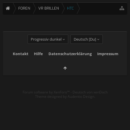
FOREN
VR BRILLEN
HTC
Progressiv dunkel
Deutsch [Du]
Kontakt
Hilfe
Datenschutzerklärung
Impressum
Forum software by XenForo™
-
Deutsch von xenDach
Theme designed by
Audentio Design
.