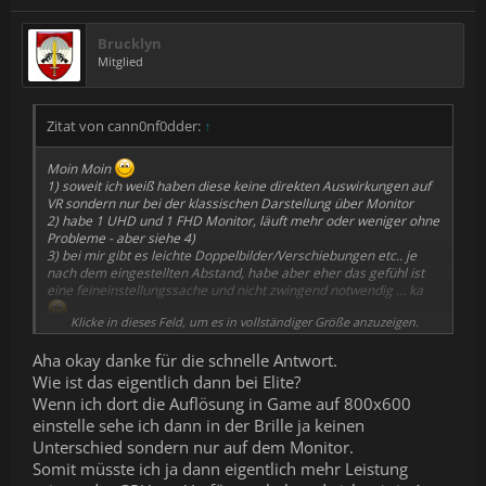
Brucklyn
Mitglied
Zitat von cann0nf0dder:
↑
Moin Moin
1) soweit ich weiß haben diese keine direkten Auswirkungen auf
VR sondern nur bei der klassischen Darstellung über Monitor
2) habe 1 UHD und 1 FHD Monitor, läuft mehr oder weniger ohne
Probleme - aber siehe 4)
3) bei mir gibt es leichte Doppelbilder/Verschiebungen etc.. je
nach dem eingestellten Abstand, habe aber eher das gefühl ist
eine feineinstellungssache und nicht zwingend notwendig ... ka
Klicke in dieses Feld, um es in vollständiger Größe anzuzeigen.
4) kommt durch die Skalierung, das Headset arbeitet mit einer
anderen Auflösung als der Desktop, daher wird skaliert und das
Aha okay danke für die schnelle Antwort.
sorgt für die Unschärfe, besonders gut sichtbar bei meinem
Setup wegen den 2 unterschiedlichen Monitoren, die Darstellung
Wie ist das eigentlich dann bei Elite?
bei abgeschaltetem UHD Monitor und nur FHD Monitor mit
Wenn ich dort die Auflösung in Game auf 800x600
nativer Auflösung sieh VIEL besser aus und lässt sich auch besser
einstelle sehe ich dann in der Brille ja keinen
nutzen ... schalte meistens den UHD ab wenn ich mich VR widme
Unterschied sondern nur auf dem Monitor.
Somit müsste ich ja dann eigentlich mehr Leistung