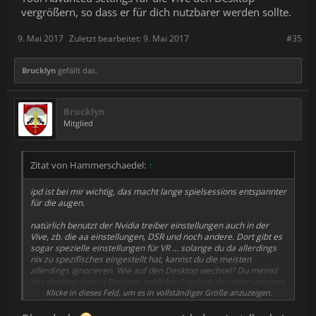
vergrößern, so dass er für dich nutzbarer werden sollte.
9. Mai 2017
Zuletzt bearbeitet:
9. Mai 2017
#35
Brucklyn
gefällt das.
Brucklyn
Mitglied
Zitat von Hammerschaedel:
↑
ipd ist bei mir wichtig, das macht lange spielsessions entspannter
für die augen.
natürlich benutzt der Nvidia treiber einstellungen auch in der
Vive, zb. die aa einstellungen, DSR und noch andere. Dort gibt es
sogar spezielle einstellungen für VR ... solange du da allerdings
nix zu spezifisches eingestellt hat, kannst du die meisten
allerdings ignorieren. Wie auf den Desktop wechsel? Du meinst
das desktop icon in Steamvr anklicken? logisch das dann verzerrt
angezeigt wird bei deiner Auflösung. Allerdings kannst du mit den
Klicke in dieses Feld, um es in vollständiger Größe anzuzeigen.
Tool Advanced settings für die Vive den Desktop vergrößern, so
dass er für dich nutzbarer werden sollte.