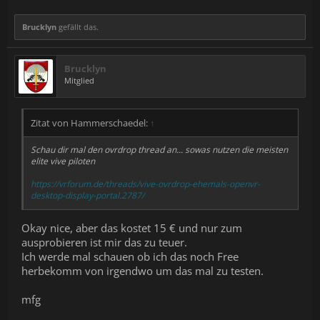
Brucklyn
gefällt das.
Brucklyn
Mitglied
Zitat von Hammerschaedel:
↑
Schau dir mal den ovrdrop thread an... sowas nutzen die meisten
elite vive piloten
https://vrforum.de/threads/vive-ovrdrop-ehemals-openvr-
desktop-display-portal.2787/
Okay nice, aber das kostet 15 € und nur zum
ausprobieren ist mir das zu teuer.
Ich werde mal schauen ob ich das noch Free
herbekomm von irgendwo um das mal zu testen.
mfg