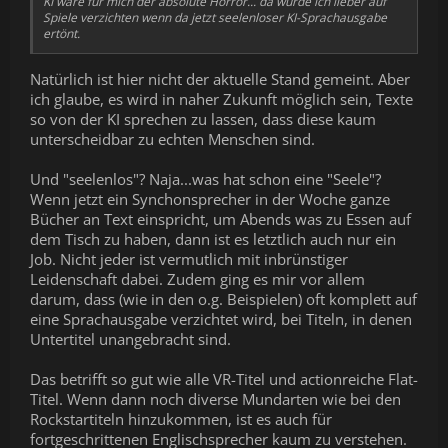
KI wäre für mich der absolute Horror... da würde ich lieber auf
Spiele verzichten wenn da jetzt seelenloser KI-Sprachausgabe
ertönt.
Natürlich ist hier nicht der aktuelle Stand gemeint. Aber
ich glaube, es wird in naher Zukunft möglich sein, Texte
so von der KI sprechen zu lassen, dass diese kaum
unterscheidbar zu echten Menschen sind.
Und "seelenlos"? Naja...was hat schon eine "Seele"?
Wenn jetzt ein Synchonsprecher in der Woche ganze
Bücher an Text einspricht, um Abends was zu Essen auf
dem Tisch zu haben, dann ist es letztlich auch nur ein
Job. Nicht jeder ist vermutlich mit inbrünstiger
Leidenschaft dabei. Zudem ging es mir vor allem
darum, dass (wie in den o.g. Beispielen) oft komplett auf
eine Sprachausgabe verzichtet wird, bei Titeln, in denen
Untertitel unangebracht sind.
Das betrifft so gut wie alle VR-Titel und actionreiche Flat-
Titel. Wenn dann noch diverse Mundarten wie bei den
Rockstartiteln hinzukommen, ist es auch für
fortgeschrittenen Englischsprecher kaum zu verstehen.