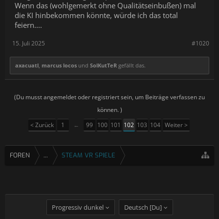
Wenn das (wohlgemerkt ohne Qualitätseinbußen) mal
die KI hinbekommen könnte, würde ich das total
feiern....
15. Juli 2025
#1020
axacuatl
,
marcus locos
und
SolKutTeR
gefällt das.
(Du musst angemeldet oder registriert sein, um Beiträge verfassen zu
können. )
< Zurück
1
←
99
100
101
102
103
104
Weiter >
FOREN
...
STEAM VR SPIELE
Progressiv dunkel
Deutsch [Du]