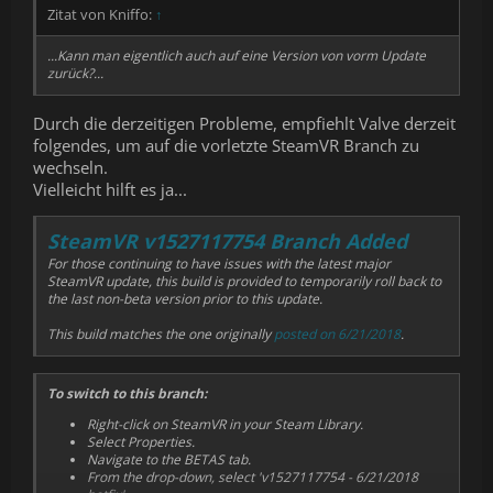
Zitat von Kniffo:
↑
...Kann man eigentlich auch auf eine Version von vorm Update
zurück?...
Durch die derzeitigen Probleme, empfiehlt Valve derzeit
folgendes, um auf die vorletzte SteamVR Branch zu
wechseln.
Vielleicht hilft es ja...
SteamVR v1527117754 Branch Added
For those continuing to have issues with the latest major
SteamVR update, this build is provided to temporarily roll back to
the last non-beta version prior to this update.
This build matches the one originally
posted on 6/21/2018
.
To switch to this branch:
Right-click on SteamVR in your Steam Library.
Select Properties.
Navigate to the BETAS tab.
From the drop-down, select 'v1527117754 - 6/21/2018