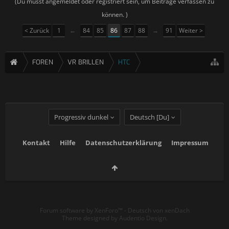
(Du musst angemeldet oder registriert sein, um Beiträge verfassen zu
können. )
< Zurück
1
←
84
85
86
87
88
→
91
Weiter >
FOREN
VR BRILLEN
HTC
Progressiv dunkel
Deutsch [Du]
Kontakt
Hilfe
Datenschutzerklärung
Impressum
Forum software by XenForo™
-
Deutsch von xenDach
Theme designed by
Audentio Design
.