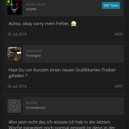
SolKutTeR
VRF Team
ADMIN
Achso, okay sorry mein Fehler.
30. Juli 2018
#856
axacuatl
Forengott
Hast Du vor Kurzem einen neuen Grafikkarten-Treiber
geladen ?
30. Juli 2018
#857
Kniffo
Forenaktivist
Also jetzt nicht das ich wüsste.Ich hab in der letzten
Woche garantiert noch normal gespielt.Ist denn in der