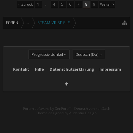
< Zurück
1
←
4
5
6
7
8
9
Weiter >
FOREN
...
STEAM VR SPIELE
Progressiv dunkel
Deutsch [Du]
Kontakt
Hilfe
Datenschutzerklärung
Impressum
Forum software by XenForo™
-
Deutsch von xenDach
Theme designed by
Audentio Design
.