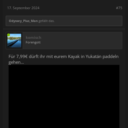
17. September 2024
#75
Odyssey_Plus_Man
gefällt das.
komisch
Forengott
Für 7,99€ dürft ihr mit eurem Kayak in Yukatán paddeln
gehen...