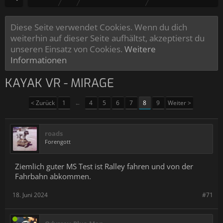
Diese Seite verwendet Cookies. Wenn du dich
weiterhin auf dieser Seite aufhältst, akzeptierst du
unseren Einsatz von Cookies.
Weitere
Informationen
KAYAK VR - MIRAGE
< Zurück
1
←
4
5
6
7
8
9
Weiter >
roads
Forengott
Ziemlich guter MS Test ist Ralley fahren und von der
Fahrbahn abkommen.
18. Juni 2024
#71