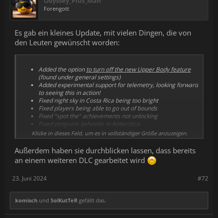
Odyssey_Plus_Man
Forengott
Es gab ein kleines Update, mit vielen Dingen, die von
den Leuten gewünscht worden:
Added the option
to turn off the new Upper Body feature
(found under general settings)
Added experimental support for telemetry, looking forward
to seeing this in action!
Fixed night sky in Costa Rica being too bright
Fixed players being able to go out of bounds
Fixed "spot the" achievements not unlocking
Fixed penguins behavior in Antarctica
Fixed missing start positions for Costa Rica in tour mode
Klicke in dieses Feld, um es in vollständiger Größe anzuzeigen.
Außerdem haben sie durchblicken lassen, dass bereits
an einem weiteren DLC gearbeitet wird
23. Juni 2024
#72
komisch
und
SolKutTeR
gefällt das.