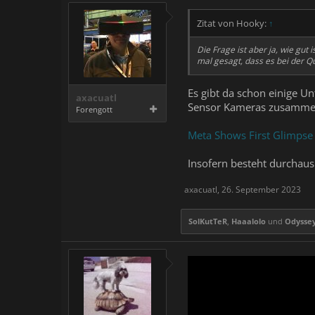
Zitat von Hooky:
↑
Die Frage ist aber ja, wie gut
mal gesagt, dass es bei der Q
Es gibt da schon einige U
axacuatl
Sensor Kameras zusammeng
Forengott
Meta Shows First Glimpse
Insofern besteht durchaus
axacuatl
,
26. September 2023
SolKutTeR
,
Haaalolo
und
Odysse