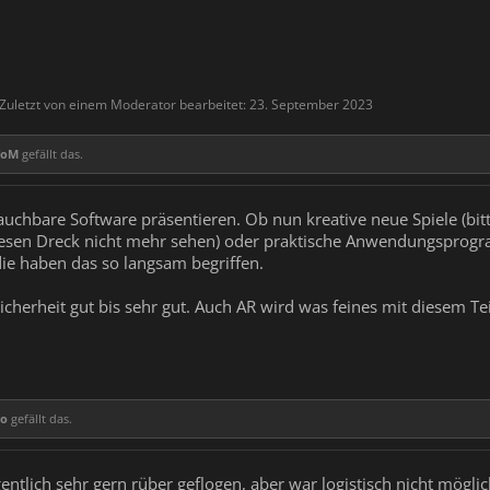
Zuletzt von einem Moderator bearbeitet:
23. September 2023
ToM
gefällt das.
brauchbare Software präsentieren. Ob nun kreative neue Spiele (b
esen Dreck nicht mehr sehen) oder praktische Anwendungsprogra
die haben das so langsam begriffen.
 Sicherheit gut bis sehr gut. Auch AR wird was feines mit diesem 
go
gefällt das.
ntlich sehr gern rüber geflogen, aber war logistisch nicht möglic