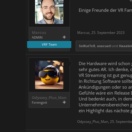
Einige Freunde der VR Fami
Marcus
Marcus
,
25. September 2023
ADMIN
VRF Team
SolKutTeR
,
axacuatl
und
Haaalol
Die Hardware wird schon 
sehr gutes AR. Ich denke,
VR Streaming ist gut genug
In Richtung Software soll
Ankündigungen oder so ans
Gefühle wäre ein Release
Odyssey_Plus_Man
Und bedenkt auch, in dem 
Forengott
Unternehmensbereichen ge
ein Highlight das nächste 
Odyssey_Plus_Man
,
25. Septemb