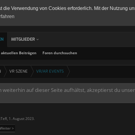
st die Verwendung von Cookies erforderlich. Mit der Nutzung un
rfahren
EN
MITGLIEDER
aktuellen Beiträgen
Foren durchsuchen
N
VR SZENE
VR/AR EVENTS
weiterhin auf dieser Seite aufhältst, akzeptierst du unse
tTeR
,
1. August 2023
.
Weiter >