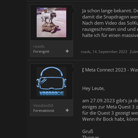
Ja schon lange bekannt. D
damit die Snapdragon wen
Nach dem Video das SolKu
rausgeschnitten sind und e
halte ich für einen massiv
roads
Forengott
roads
,
14. September 2023
Zule
[
Meta Connect 2023 - Was
Hey Leute,
am 27.09.2023 gibt's ja di
VoodooDE
einiges zur Meta Quest 3 z
Forenaktivist
für die Quest 3 gezeigt wer
Wenn ihr Bock habt, könn
Gruß
Thomas