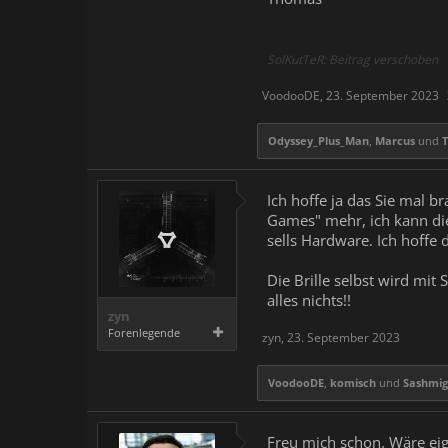
SolKutTeR: Beitrag verschoben
VoodooDE
,
23. September 2023
Odyssey_Plus_Man
,
Marcus
und
Ich hoffe ja das Sie mal 
Games" mehr, ich kann di
sells Hardware. Ich hoffe 
Die Brille selbst wird mit
alles nichts!!
zyn
Forenlegende
zyn
,
23. September 2023
VoodooDE
,
komisch
und
Sashmi
Freu mich schon. Wäre eige