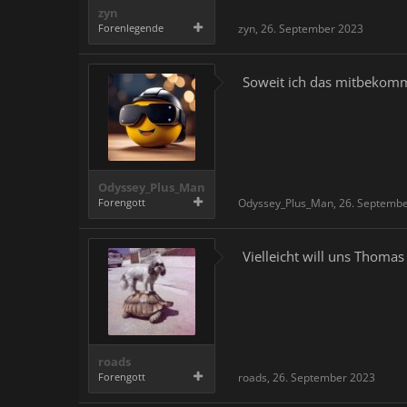
zyn
Forenlegende
zyn
,
26. September 2023
Soweit ich das mitbekomme
Odyssey_Plus_Man
Forengott
Odyssey_Plus_Man
,
26. Septemb
Vielleicht will uns Thoma
roads
Forengott
roads
,
26. September 2023