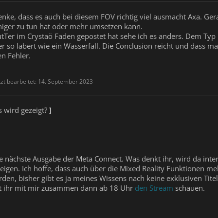
enke, dass es auch bei diesem FOV richtig viel ausmacht Axa. Ge
iger zu tun hat oder mehr umsetzen kann.
tTer im Crystaö Faden gepostet hat sehe ich es anders. Dem Typ
r so labert wie ein Wasserfall. Die Conclusion reicht und dass m
en Fehler.
tzt bearbeitet:
14. September 2023
 wird gezeigt?
]
e nächste Ausgabe der Meta Connect. Was denkt ihr, wird da inter
eigen. Ich hoffe, dass auch über die Mixed Reality Funktionen meh
den, bisher gibt es ja meines Wissens nach keine exklusiven Titel f
t ihr mit mir zusammen dann ab 18 Uhr
den Stream
schauen.