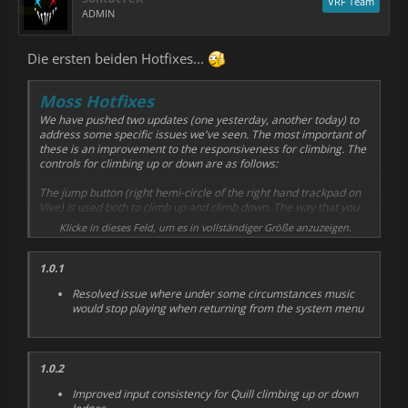
VRF Team
ADMIN
Die ersten beiden Hotfixes...
Moss Hotfixes
We have pushed two updates (one yesterday, another today) to
address some specific issues we've seen. The most important of
these is an improvement to the responsiveness for climbing. The
controls for climbing up or down are as follows:
The jump button (right hemi-circle of the right hand trackpad on
Vive) is used both to climb up and climb down. The way that you
indicate a climb down is to provide move input away (left
Klicke in dieses Feld, um es in vollständiger Größe anzuzeigen.
trackpad on Vive) from the ledge and press jump. This should tell
Quill to jump down.
1.0.1
Resolved issue where under some circumstances music
would stop playing when returning from the system menu
1.0.2
Improved input consistency for Quill climbing up or down