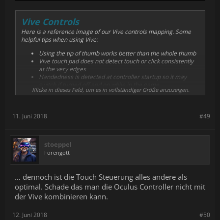
Vive Controls
Here is a reference image of our Vive controls mapping. Some
helpful tips when using Vive:
Using the tip of thumb works better than the whole thumb
Vive touch pad does not detect touch or click consistently
at the very edges
Handedness is detected at controller startup so it may
switch if turned off and on while in the game
Klicke in dieses Feld, um es in vollständiger Größe anzuzeigen.
We hear and appreciate everyone's feedback and are looking
into ways to improve controller feel.
11. Juni 2018
#49
stoeppel
Forengott
… dennoch ist die Touch Steuerung alles andere als
optimal. Schade das man die Oculus Controller nicht mit
der Vive kombinieren kann.
12. Juni 2018
#50