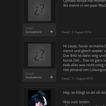
Cymatic Bruce hat immerno
Bis meine in ein paar Wo
EasyC
Forenaktivist
EasyC
,
3. August 2014
Hi Leute, heute ist meine
trennt und gleich wieder v
Das Bild ist dann weg und
kurze Zeit... Das ist ganz 
Hab alles was nicht nötig
Hat jemand nen Lösungsv
EasyC
Forenaktivist
EasyC
,
11. August 2014
Hey, es klingt so als ob d
Was zum testen: