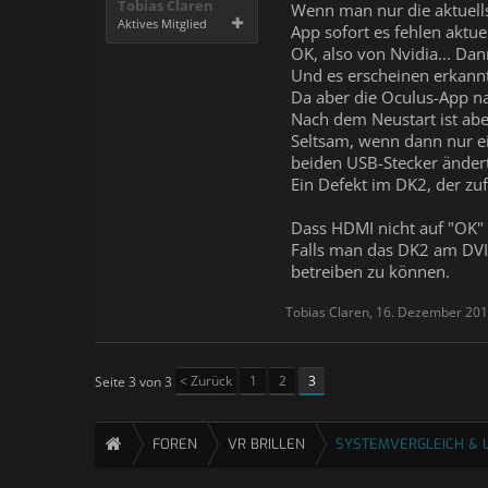
Tobias Claren
Wenn man nur die aktuellst
Aktives Mitglied
App sofort es fehlen aktuel
OK, also von Nvidia... Dan
Und es erscheinen erkann
Da aber die Oculus-App na
Nach dem Neustart ist abe
Seltsam, wenn dann nur e
beiden USB-Stecker ändert
Ein Defekt im DK2, der zuf
Dass HDMI nicht auf "OK" s
Falls man das DK2 am DVI
betreiben zu können.
Tobias Claren
,
16. Dezember 20
< Zurück
1
2
3
Seite 3 von 3
FOREN
VR BRILLEN
SYSTEMVERGLEICH & 