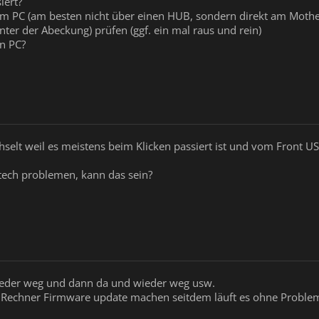
iert?
am PC (am besten nicht über einen HUB, sondern direkt am Moth
nter der Abeckung) prüfen (ggf. ein mal raus und rein)
n PC?
elt weil es meistens beim Klicken passiert ist und vom Front USB
tech problemen, kann das sein?
eder weg und dann da und wieder weg usw.
Rechner Firmware update machen seitdem läuft es ohne Proble