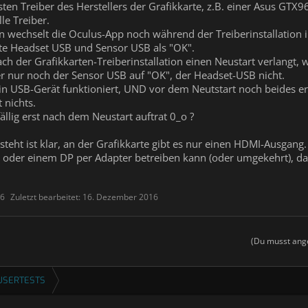
en Treiber des Herstellers der Grafikkarte, z.B. einer Asus GTX96
le Treiber.
n wechselt die Oculus-App noch während der Treiberinstallation i
te Headset USB und Sensor USB als "OK".
ch der Grafikkarten-Treiberinstallation einen Neustart verlangt, 
r nur noch der Sensor USB auf "OK", der Headset-USB nicht.
in USB-Gerät funktioniert, UND vor dem Neutstart noch beides e
 nichts.
ällig erst nach dem Neustart auftrat 0_o ?
teht ist klar, an der Grafikkarte gibt es nur einen HDMI-Ausgang.
 oder einem DP per Adapter betreiben kann (oder umgekehrt), da
16
Zuletzt bearbeitet:
16. Dezember 2016
(Du musst ange
USERTESTS