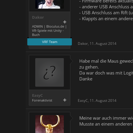
- Firmware bereits aktualis
- anderer USB Anschluss 
- USB Anschluss am Rift (u
Dakor
- Klappts an einem andere
ADMIN | Bloculus.de |
VR-Spiele mit Unity -
Buch
VRF Team
Dakor
,
11. August 2014
Habe mal die Maus gewechs
zu gehen.
Da war doch was mit Logi
Danke
EasyC
Forenaktivist
EasyC
,
11. August 2014
Meine war auch immer wi
Musste an einem anderen 