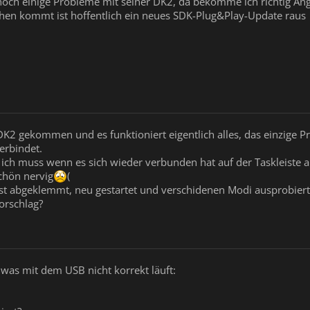
ch einige Probleme mit seiner DK2, da bekomme ich richtig Angs
chen kommt ist hoffentlich ein neues SDK-Plug&Play-Update raus
 DK2 gekommen und es funktioniert eigentlich alles, das einzige 
erbindet.
 ich muss wenn es sich wieder verbunden hat auf der Taskleiste 
schön nervig
(
 ist abgeklemmt, neu gestartet und verschidenen Modi ausprobiert
orschlag?
a was mit dem USB nicht korrekt läuft: