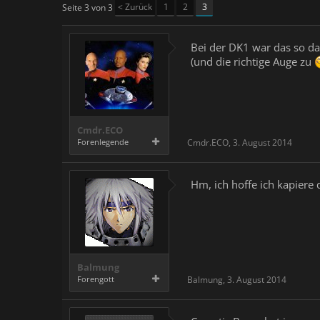
< Zurück
1
2
3
Seite 3 von 3
Bei der DK1 war das so da
(und die richtige Auge zu
Cmdr.ECO
Forenlegende
Cmdr.ECO
,
3. August 2014
Hm, ich hoffe ich kapiere
Balmung
Forengott
Balmung
,
3. August 2014