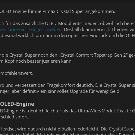
ne OLED-Engine für die Pimax Crystal Super angekommen.
h für das zusätzliche OLED-Modul entschieden, obwohl ich berei
nen längeren Test geschrieben.
Deshalb klammere ich Themen wie
l diesmal wirklich primär um den optischen Eindruck und die OLE
r die Crystal Super noch den „Crystal Comfort Topstrap Gen 2“ gek
 Kopf noch besser justieren kann.
 empfehlenswert.
uro und verbessert den Tragekomfort deutlich. Die Crystal Super 
er, aber definitiv ein sinnvolles Upgrade für wenig Geld.
 OLED-Engine
OLED-Engine ist deutlich leichter als das Ultra-Wide-Modul. Exak
schied sofort.
adset wird dadurch nicht plötzlich federleicht. Die Crystal Supe
ht starre Kabel. Ich finde es ehrlich gesagt schade, dass Pimax 