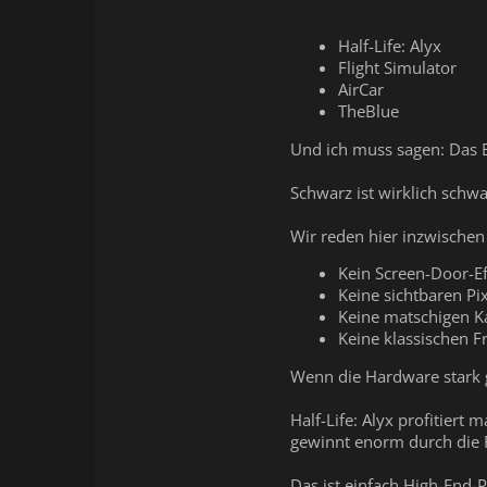
Half-Life: Alyx
Flight Simulator
AirCar
TheBlue
Und ich muss sagen: Das Bi
Schwarz ist wirklich schw
Wir reden hier inzwischen
Kein Screen-Door-Ef
Keine sichtbaren Pi
Keine matschigen K
Keine klassischen 
Wenn die Hardware stark g
Half-Life: Alyx profitier
gewinnt enorm durch die F
Das ist einfach High-End-