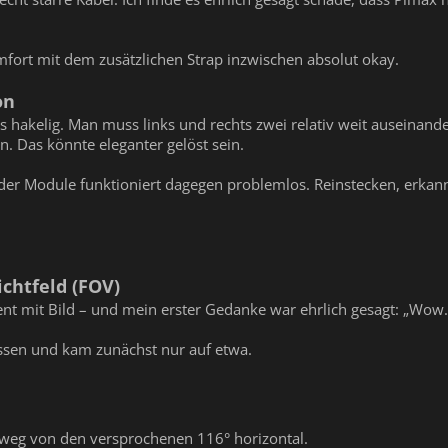
mfort mit dem zusätzlichen Strap inzwischen absolut okay.
on
as hakelig. Man muss links und rechts zwei relativ weit ausei
Das könnte eleganter gelöst sein.
 der Module funktioniert dagegen problemlos. Reinstecken, erka
chtfeld (FOV)
 mit Bild – und mein erster Gedanke war ehrlich gesagt: „Wow… i
ssen und kam zunächst nur auf etwa.
t weg von den versprochenen 116° horizontal.