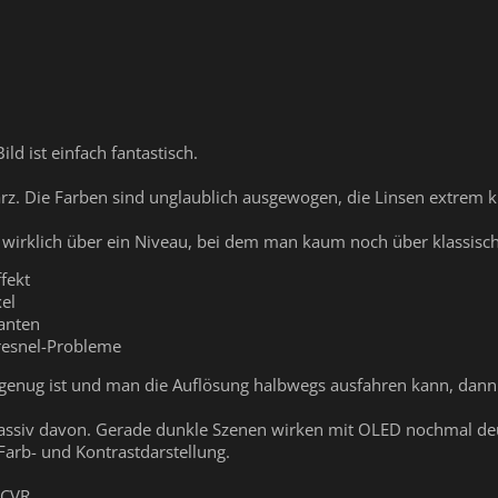
ld ist einfach fantastisch.
arz. Die Farben sind unglaublich ausgewogen, die Linsen extrem k
 wirklich über ein Niveau, bei dem man kaum noch über klassisc
fekt
xel
anten
Fresnel-Probleme
enug ist und man die Auflösung halbwegs ausfahren kann, dann i
t massiv davon. Gerade dunkle Szenen wirken mit OLED nochmal deut
arb- und Kontrastdarstellung.
PCVR.