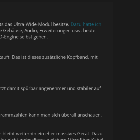
ts das Ultra-Wide-Modul besitze.
Dazu hatte ich
 Gehäuse, Audio, Erweiterungen usw. heute
D-Engine selbst gehen.
auft. Das ist dieses zusätzliche Kopfband, mit
sitzt damit spürbar angenehmer und stabiler auf
te Grammzahlen kann man sich überall anschauen,
r bleibt weiterhin ein eher massives Gerät. Dazu
hier nicht mehr dieses weichere Microfiber-Kabel