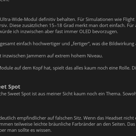
tra-Wide-Modul definitiv behalten. Für Simulationen wie Flight S
siv. Diese zusätzlichen 15–18 Grad merkt man dort einfach. Für 
 würde ich inzwischen aber fast immer OLED bevorzugen.
esamt einfach hochwertiger und „fertiger“, was die Bildwirkung 
ist inzwischen Jammern auf extrem hohem Niveau.
odule auf dem Kopf hat, spielt das alles kaum noch eine Rolle. D
et Spot
sische Sweet Spot ist aus meiner Sicht kaum noch ein Thema. Sow
deutlich empfindlicher auf falschen Sitz. Wenn das Headset nicht 
ommen teilweise leichte bräunliche Farbränder an den Seiten. Das i
aber man sollte es wissen.