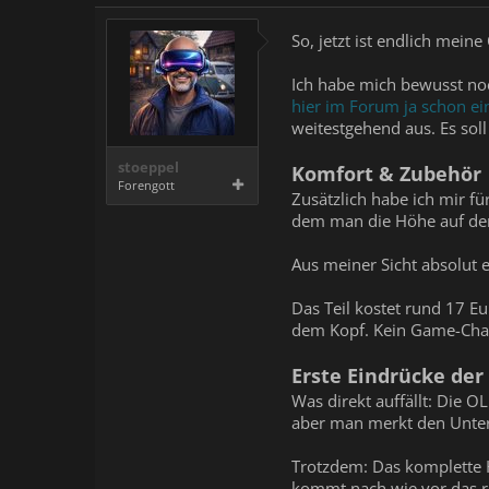
So, jetzt ist endlich mei
Ich habe mich bewusst noc
hier im Forum ja schon ei
weitestgehend aus. Es sol
stoeppel
Komfort & Zubehör
Forengott
Zusätzlich habe ich mir fü
dem man die Höhe auf dem
Aus meiner Sicht absolut
Das Teil kostet rund 17 E
dem Kopf. Kein Game-Chang
Erste Eindrücke der
Was direkt auffällt: Die 
aber man merkt den Unter
Trotzdem: Das komplette He
kommt nach wie vor das rec