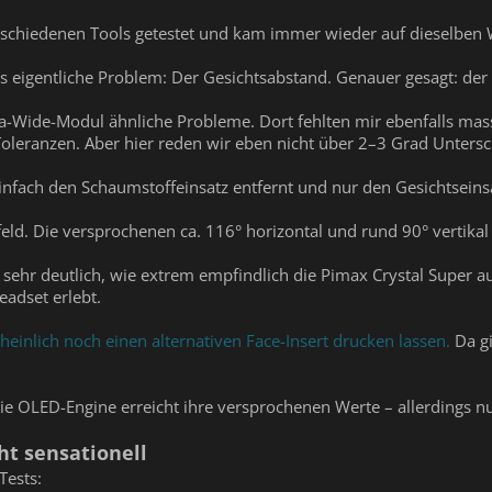
schiedenen Tools getestet und kam immer wieder auf dieselben W
eigentliche Problem: Der Gesichtsabstand. Genauer gesagt: der 
tra-Wide-Modul ähnliche Probleme. Dort fehlten mir ebenfalls mas
Toleranzen. Aber hier reden wir eben nicht über 2–3 Grad Unters
infach den Schaumstoffeinsatz entfernt und nur den Gesichtseins
tfeld. Die versprochenen ca. 116° horizontal und rund 90° vertikal
 sehr deutlich, wie extrem empfindlich die Pimax Crystal Super a
adset erlebt.
heinlich noch einen alternativen Face-Insert drucken lassen.
Da gi
Die OLED-Engine erreicht ihre versprochenen Werte – allerdings n
cht sensationell
Tests: