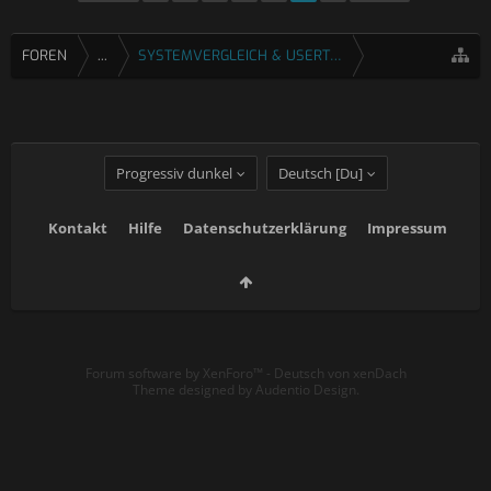
FOREN
...
SYSTEMVERGLEICH & USERTESTS
Progressiv dunkel
Deutsch [Du]
Kontakt
Hilfe
Datenschutzerklärung
Impressum
Forum software by XenForo™
-
Deutsch von xenDach
Theme designed by
Audentio Design
.