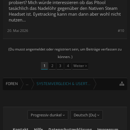
probiert? Mich würde interessieren ob das PItool
tasächlich das Nadelöhr gegenüber den Nativen Steam
Headset ist. Eyetracking kann man dann aber wohl nicht
nutzen...
20. Mai 2026
#10
(Du musst angemeldet oder registriert sein, um Beiträge verfassen zu
können. )
1
2
3
4
Weiter >
FOREN
...
SYSTEMVERGLEICH & USERTESTS
Progressiv dunkel
Deutsch [Du]
Kontakt
Hilfe
Datenschutzerklärung
Impressum