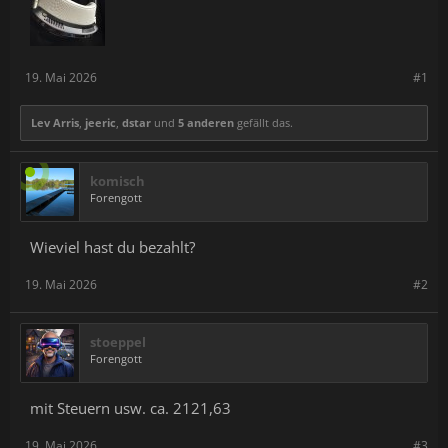
19. Mai 2026
#1
Lev Arris
,
jeeric
,
dstar
und
5 anderen
gefällt das.
komisch
Forengott
Wieviel hast du bezahlt?
19. Mai 2026
#2
stoeppel
Forengott
mit Steuern usw. ca. 2121,63
19. Mai 2026
#3