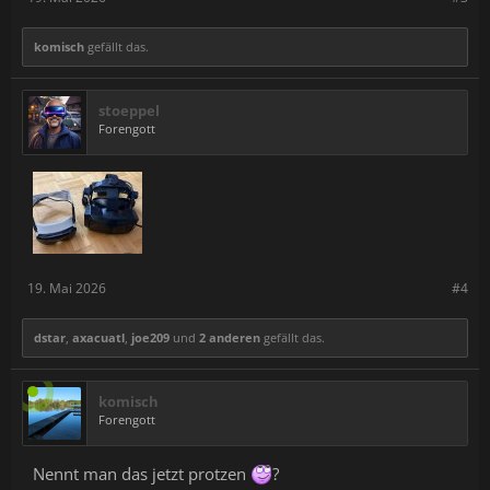
komisch
gefällt das.
stoeppel
Forengott
19. Mai 2026
#4
dstar
,
axacuatl
,
joe209
und
2 anderen
gefällt das.
komisch
Forengott
Nennt man das jetzt protzen
?