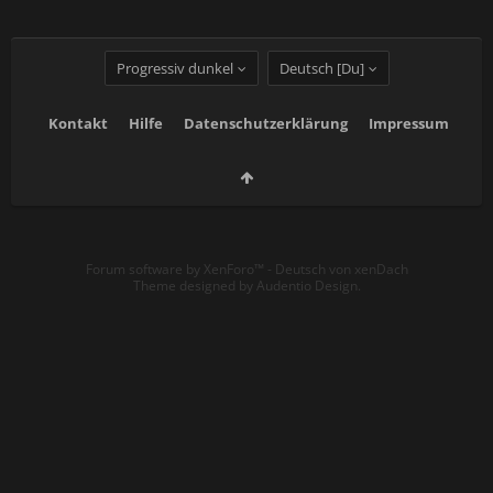
Progressiv dunkel
Deutsch [Du]
Kontakt
Hilfe
Datenschutzerklärung
Impressum
Forum software by XenForo™
-
Deutsch von xenDach
Theme designed by
Audentio Design
.