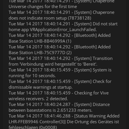
Tue Mar 14 2017 18:40:14.291 - [System] Chaperone
Universe changes for the first time
Tue Mar 14 2017 18:40:14.291 - [System] Chaperone
does not indicate room setup (78738128)
Tue Mar 14 2017 18:40:14.291 - [System] Did not start
home app VRApplicationError_LaunchFailed.
Tue Mar 14 2017 18:40:14.292 - [Bluetooth] Added
Base Station LHB-8B46999A (1)
Tue Mar 14 2017 18:40:14.292 - [Bluetooth] Added
Base Station LHB-75C9777D (2)
Tue Mar 14 2017 18:40:14.292 - [System] Transition
from 'Verbindung wird hergestellt' to 'Bereit'.
Tue Mar 14 2017 18:40:15.459 - [System] System is
running for 10 seconds.
Tue Mar 14 2017 18:40:15.459 - [System] Check for
dismissable warnings at startup.
Tue Mar 14 2017 18:40:15.459 - Checking for Vive
wireless receivers. 2 detected.
Tue Mar 14 2017 18:40:24.287 - [System] Distance
between basestations is 2.651233 meters.
Tue Mar 14 2017 18:41:46.288 - [Status Warning Added
LHR-FFEB9946 Controller(3)] Die Ortung des Gerätes ist
fehlgeschlagen (0x0008)