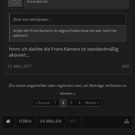
Forenaktivist
Zitat von windywao:
↑
Achja die Front-Kamera ist abgeschalten bzw sie war noch nie
aktiviert..
hmm ich dachte die Front-Kamera ist standardmäßig
aktiviert...
15. März 2017
#20
(Du musst angemeldet oder registriert sein, um Beiträge verfassen zu
können. )
< Zurück
1
2
3
4
Weiter >
FOREN
VR BRILLEN
HTC