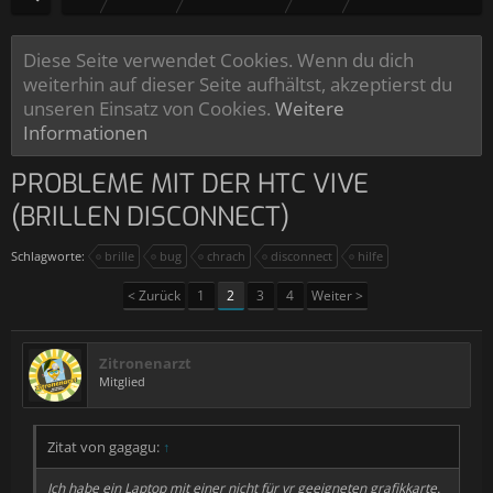
Diese Seite verwendet Cookies. Wenn du dich
weiterhin auf dieser Seite aufhältst, akzeptierst du
unseren Einsatz von Cookies.
Weitere
Informationen
PROBLEME MIT DER HTC VIVE
(BRILLEN DISCONNECT)
Schlagworte:
brille
bug
chrach
disconnect
hilfe
< Zurück
1
2
3
4
Weiter >
Zitronenarzt
Mitglied
Zitat von gagagu:
↑
Ich habe ein Laptop mit einer nicht für vr geeigneten grafikkarte.