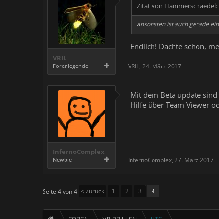
Zitat von Hammerschaedel:
ansonsten ist auch gerade ein
Endlich! Dachte schon, mein
VRIL
Forenlegende
VRIL
,
24. März 2017
Mit dem Beta update sind 
Hilfe über Team Viewer o
InfernoComplex
Newbie
InfernoComplex
,
27. März 2017
< Zurück
1
2
3
4
Seite 4 von 4