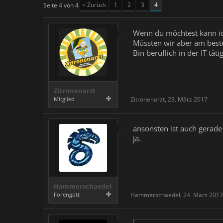
< Zurück
1
2
3
4
Seite 4 von 4
Wenn du möchtest kann ich
Müssten wir aber am best
Bin beruflich in der IT t
Zitronenarzt
Mitglied
Zitronenarzt
,
23. März 2017
ansonsten ist auch gerade
ja.
Hammerschaedel
Forengott
Hammerschaedel
,
24. März 2017