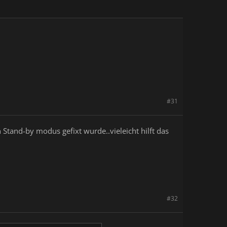
#31
tand-by modus gefixt wurde..vieleicht hilft das
#32