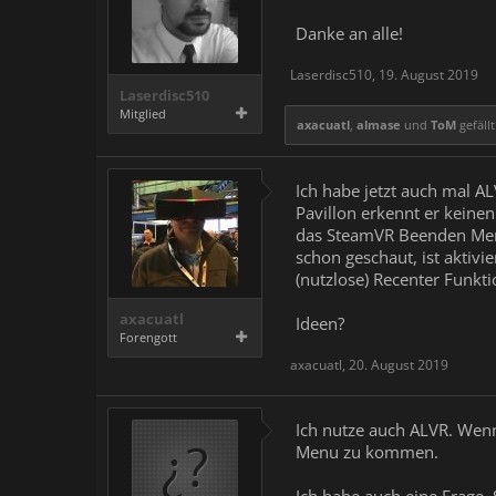
Danke an alle!
Laserdisc510
,
19. August 2019
Laserdisc510
Mitglied
axacuatl
,
almase
und
ToM
gefällt
Ich habe jetzt auch mal 
Pavillon erkennt er keine
das SteamVR Beenden Menü
schon geschaut, ist aktiv
(nutzlose) Recenter Funkti
axacuatl
Ideen?
Forengott
axacuatl
,
20. August 2019
Ich nutze auch ALVR. Wenn
Menu zu kommen.