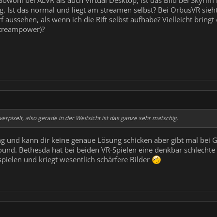
Sowohl bei ALVR als auch Virtual Desktop, ist das Bild bei Skyrim 
g. Ist das normal und liegt am streamen selbst? Bei OrbusVR sieht 
f aussehen, als wenn ich die Rift selbst aufhabe? Vielleicht brin
Streampower)?
verpixelt, also gerade in der Weitsicht ist das ganze sehr matschig.
g und kann dir keine genaue Lösung schicken aber gibt mal bei Go
und. Bethesda hat bei beiden VR-Spielen eine denkbar schlechte 
spielen und kriegt wesentlich schärfere Bilder