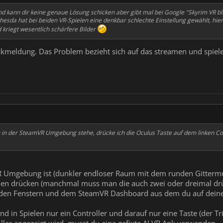
d kann dir keine genaue Lösung schicken aber gibt mal bei Google "Skyrim VR blu
hesda hat bei beiden VR-Spielen eine denkbar schlechte Einstellung gewählt, hie
 kriegt wesentlich schärfere Bilder
ckmeldung. Das Problem bezieht sich auf das streamen und spiele
h in der SteamVR Umgebung stehe, drücke ich die Oculus Taste auf dem linken C
 Umgebung ist (dunkler endloser Raum mit dem runden Gitterm
ichen drücken (manchmal muss man die auch zwei oder dreimal 
den Fenstern und dem SteamVR Dashboard aus dem du auf deine 
in Spielen nur ein Controller und darauf nur eine Taste (der Tri
ller angezeigt wird, musst du eine gefixte ALVR Apk verwenden.