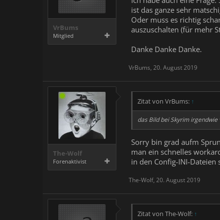
Ich habe auch eine Frage. 
ist das ganze sehr matschi
Oder muss es richtig schar
VrBums
auszuschalten (für mehr 
Mitglied
Danke Danke Danke.
VrBums
,
20. August 2019
Zitat von VrBums:
↑
das Bild bei Skyrim irgendwie 
Sorry bin grad aufm Sprun
man ein schnelles workaro
The-Wolf
in den Config-INI-Dateien 
Forenaktivist
The-Wolf
,
20. August 2019
Zitat von The-Wolf:
↑