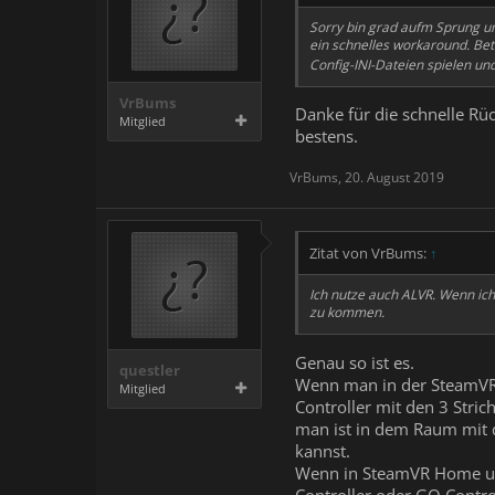
Sorry bin grad aufm Sprung un
ein schnelles workaround. Bet
Config-INI-Dateien spielen und
VrBums
Danke für die schnelle Rü
Mitglied
bestens.
VrBums
,
20. August 2019
Zitat von VrBums:
↑
Ich nutze auch ALVR. Wenn ic
zu kommen.
Genau so ist es.
questler
Wenn man in der SteamVR
Mitglied
Controller mit den 3 Str
man ist in dem Raum mit 
kannst.
Wenn in SteamVR Home und 
Controller oder GO Contro