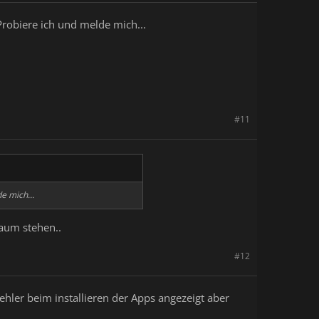
Probiere ich und melde mich...
#11
e mich...
aum stehen..
#12
ehler beim installieren der Apps angezeigt aber