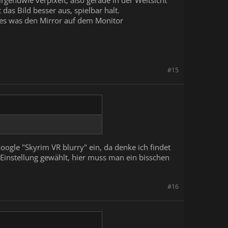
irgendwie verpixelt, also gerade in der Weitsicht
das Bild besser aus, spielbar halt.
gt es was den Mirror auf dem Monitor
#15
ogle "Skyrim VR blurry" ein, da denke ich findet
Einstellung gewählt, hier muss man ein bisschen
#16