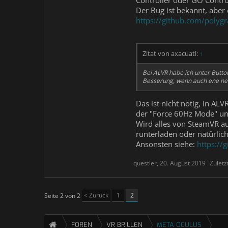
Der Bug ist bekannt, aber 
https://github.com/polyg
Zitat von axacuatl:
↑
Bei ALVR habe ich unter Button
Besserung, wenn auch ene neu
Das ist nicht nötig, in AL
der "Force 60Hz Mode" unte
Wird alles von SteamVR au
runterladen oder natürlic
Ansonsten siehe:
https://
questler
,
20. August 2019
Zuletz
< Zurück
1
2
Seite 2 von 2
FOREN
VR BRILLEN
META OCULUS