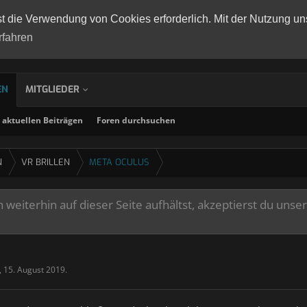
st die Verwendung von Cookies erforderlich. Mit der Nutzung un
rfahren
EN
MITGLIEDER
aktuellen Beiträgen
Foren durchsuchen
N
VR BRILLEN
META OCULUS
weiterhin auf dieser Seite aufhältst, akzeptierst du unse
,
15. August 2019
.