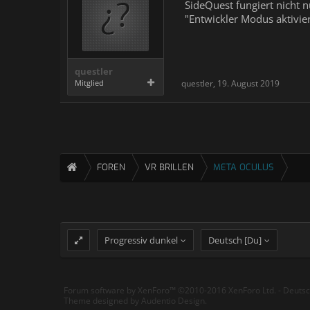
SideQuest fungiert nicht 
"Entwickler Modus aktivie
questler
Mitglied
questler
,
19. August 2019
FOREN
VR BRILLEN
META OCULUS
Progressiv dunkel
Deutsch [Du]
Forum software by XenForo™
©2010-2016 XenForo Ltd.
-
Deuts
Theme designed by
Audentio Design
.