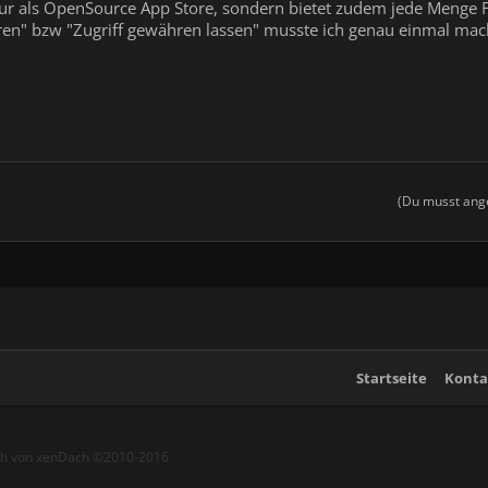
nur als OpenSource App Store, sondern bietet zudem jede Menge F
ren" bzw "Zugriff gewähren lassen" musste ich genau einmal mach
(Du musst ange
Startseite
Konta
ch von xenDach
©2010-2016