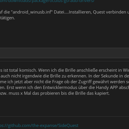
.com/downloads/package/oculus-go-adb-drivers/
auf die "android_winusb.inf" Datei....Installieren, Quest verbinde
tätigen.
as ist total komisch. Wenn ich die Brille anschließe erscheint in
t auch nicht irgendwie die Brille zu erkennen. In der Sekunde in de
mme ich jetzt aber nicht die Frage ob der Zugriff gewährt werden
den. Erst wenn ich den Entwicklermodus über die Handy APP abs
bzw. muss x Mal das probieren bis die Brille das kapiert.
ps://github.com/the-expanse/SideQuest