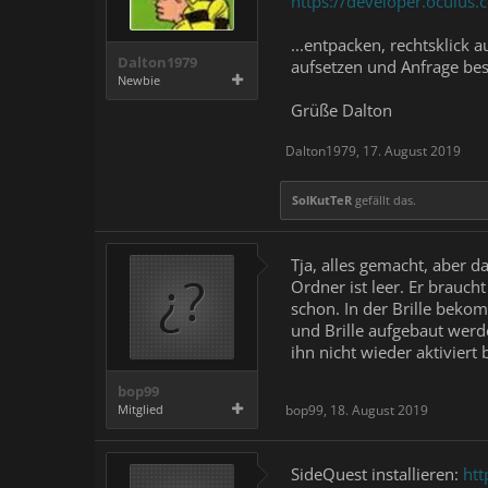
https://developer.oculus
...entpacken, rechtsklick 
Dalton1979
aufsetzen und Anfrage bes
Newbie
Grüße Dalton
Dalton1979
,
17. August 2019
SolKutTeR
gefällt das.
Tja, alles gemacht, aber d
Ordner ist leer. Er brauch
schon. In der Brille beko
und Brille aufgebaut wer
ihn nicht wieder aktiviert 
bop99
Mitglied
bop99
,
18. August 2019
SideQuest installieren:
htt