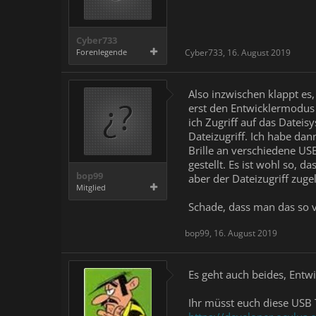
Cyber733
Forenlegende
Cyber733
,
16. August 2019
Also inzwischen klappt es
erst den Entwicklermodus 
ich Zugriff auf das Dateis
Dateizugriff. Ich habe da
Brille an verschiedene US
gestellt. Es ist wohl so,
bop99
aber der Dateizugriff zuge
Mitglied
Schade, dass man das so v
bop99
,
16. August 2019
Es geht auch beides, Ent
Ihr müsst euch diese USB 