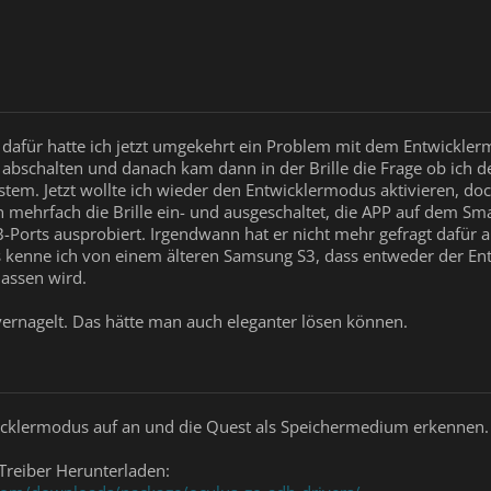
, dafür hatte ich jetzt umgekehrt ein Problem mit dem Entwickler
abschalten und danach kam dann in der Brille die Frage ob ich d
ystem. Jetzt wollte ich wieder den Entwicklermodus aktivieren, do
nn mehrfach die Brille ein- und ausgeschaltet, die APP auf dem 
B-Ports ausprobiert. Irgendwann hat er nicht mehr gefragt dafü
 das kenne ich von einem älteren Samsung S3, dass entweder der 
lassen wird.
ernagelt. Das hätte man auch eleganter lösen können.
wicklermodus auf an und die Quest als Speichermedium erkennen.
Treiber Herunterladen: