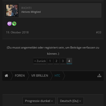
RICHTI
Aktives Mitglied
19. Oktober 2018
#33
(Du musst angemeldet oder registriert sein, um Beiträge verfassen zu
können. )
< Zurück
1
2
3
4
FOREN
VR BRILLEN
HTC
Progressiv dunkel
Deutsch [Du]