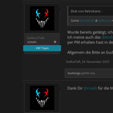
Zitat von ReVoltaire:
↑
Somit
@AndiS3D
&
@Mucho
=
Wurde bereits getätigt, i
Ich meine auch das
@Andi
SolKutTeR
per PM erhalten hast in d
ADMIN
VRF Team
Allgemein die Bitte an Euc
SolKutTeR
,
24. November 2025
Sashmigo
gefällt das.
Dank Dir
@roads
für die 