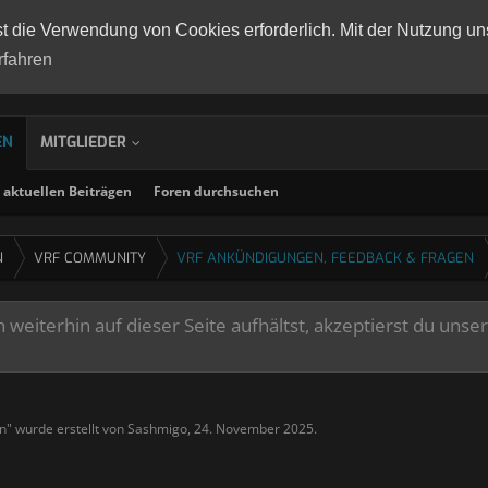
st die Verwendung von Cookies erforderlich. Mit der Nutzung un
rfahren
EN
MITGLIEDER
aktuellen Beiträgen
Foren durchsuchen
N
VRF COMMUNITY
VRF ANKÜNDIGUNGEN, FEEDBACK & FRAGEN
weiterhin auf dieser Seite aufhältst, akzeptierst du unse
n
" wurde erstellt von
Sashmigo
,
24. November 2025
.