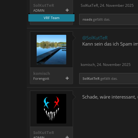
SolKutTeR
SolKutTeR
,
24. November 2025
ADMIN
VRF Team
roads
gefällt das.
@SolKutTeR
Kann sein das ich Spam im
komisch
,
24. November 2025
komisch
Forengott
SolKutTeR
gefällt das.
Schade, wäre interessant,
SolKutTeR
ADMIN