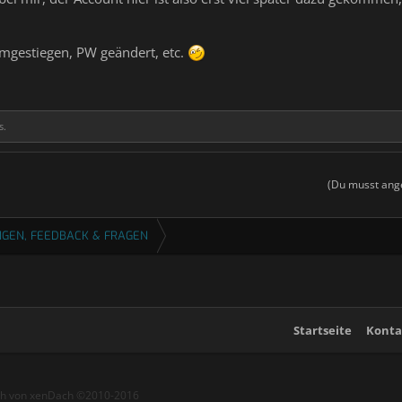
gestiegen, PW geändert, etc.
s.
(Du musst ange
GEN, FEEDBACK & FRAGEN
Startseite
Konta
ch von xenDach
©2010-2016