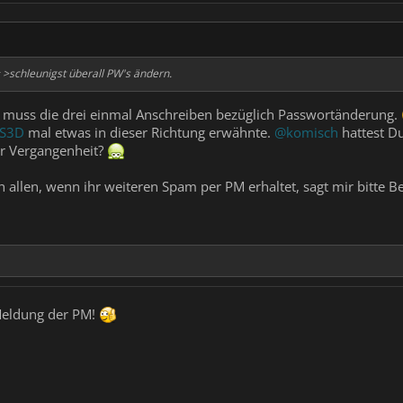
 >schleunigst überall PW's ändern.
ch muss die drei einmal Anschreiben bezüglich Passwortänderung.
S3D
mal etwas in dieser Richtung erwähnte.
@komisch
hattest D
er Vergangenheit?
h allen, wenn ihr weiteren Spam per PM erhaltet, sagt mir bitte B
Meldung der PM!