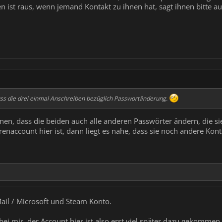
ben ist raus, wenn jemand Kontakt zu ihnen hat, sagt ihnen bitte
uss die drei einmal Anschreiben bezüglich Passwortänderung.
onen, dass die beiden auch alle anderen Passwörter ändern, die 
enaccount hier ist, dann liegt es nahe, dass sie noch andere Kon
Mail / Microsoft und Steam Konto.
ei mir, der Account hier ist also erst viel später dazu gekommen,