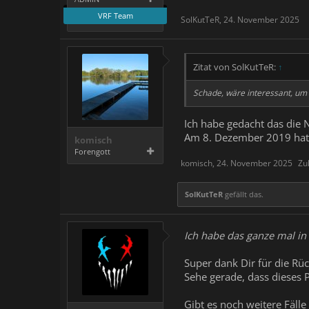
VRF Team
SolKutTeR
,
24. November 2025
Zitat von SolKutTeR:
↑
Schade, wäre interessant, um 
Ich habe gedacht das die 
Am 8. Dezember 2019 hatt
komisch
Forengott
komisch
,
24. November 2025
Zu
SolKutTeR
gefällt das.
Ich habe das ganze mal i
Super dank Dir für die R
Sehe gerade, dass dieses P
Gibt es noch weitere Fälle