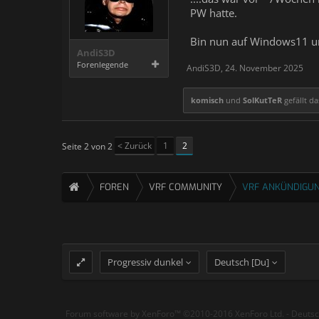
PW hatte.
Bin nun auf Windows11 um
AndiS3D
Forenlegende
AndiS3D
,
24. November 2025
komisch
und
SolKutTeR
gefällt da
< Zurück
1
2
Seite 2 von 2
FOREN
VRF COMMUNITY
VRF ANKÜNDIGUN
Progressiv dunkel
Deutsch [Du]
Forum software by XenForo™
©2010-2016 XenForo Ltd.
-
Deuts