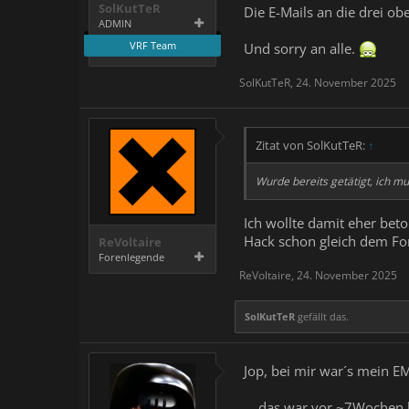
SolKutTeR
Die E-Mails an die drei o
ADMIN
VRF Team
Und sorry an alle.
SolKutTeR
,
24. November 2025
Zitat von SolKutTeR:
↑
Wurde bereits getätigt, ich m
Ich wollte damit eher bet
Hack schon gleich dem For
ReVoltaire
Forenlegende
ReVoltaire
,
24. November 2025
SolKutTeR
gefällt das.
Jop, bei mir war´s mein E
....das war vor ~7Wochen b