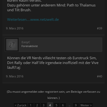
eurem Raum verteilt.
Dazu gehören unter anderem Mind: Path to Thalamus
und Tilt Brush.
Weiterlesen....www.netzwelt.de
9. März 2016
#39
EasyC
Forenaktivist
Können die VR Nerds villeicht testen ob Eurotruck Sim,
Dirt Rally oder Half life irgendwie inoffiziell mit der Vive
läuft?:aj:
9. März 2016
#40
(Du musst angemeldet oder registriert sein, um Beiträge verfassen zu
können. )
< Zurück
1
2
3
4
5
6
→
9
Weiter >