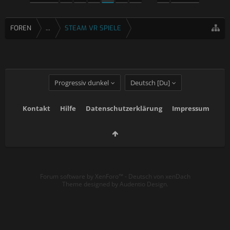
FOREN
...
STEAM VR SPIELE
Progressiv dunkel
Deutsch [Du]
Kontakt
Hilfe
Datenschutzerklärung
Impressum
Forum software by XenForo™
-
Deutsch von xenDach
Theme designed by
Audentio Design
.