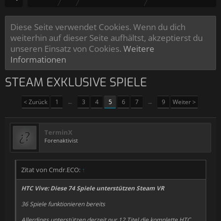
Diese Seite verwendet Cookies. Wenn du dich
weiterhin auf dieser Seite aufhältst, akzeptierst du
unseren Einsatz von Cookies.
Weitere
Informationen
STEAM EXKLUSIVE SPIELE
< Zurück
1
←
3
4
5
6
7
→
9
Weiter >
TerminX
Forenaktivist
Zitat von Cmdr.ECO:
↑
HTC Vive: Diese 74 Spiele unterstützen Steam VR
36 Spiele funktionieren bereits
Allerdings unterstützen derzeit nur 12 Titel die komplette HTC