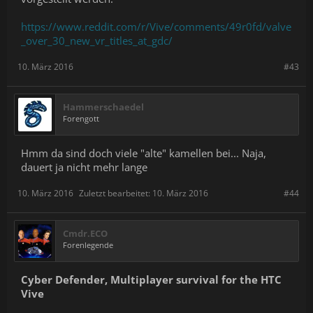
https://www.reddit.com/r/Vive/comments/49r0fd/valve
_over_30_new_vr_titles_at_gdc/
10. März 2016
#43
Hammerschaedel
Forengott
Hmm da sind doch viele "alte" kamellen bei... Naja,
dauert ja nicht mehr lange
10. März 2016
Zuletzt bearbeitet:
10. März 2016
#44
Cmdr.ECO
Forenlegende
Cyber Defender, Multiplayer survival for the HTC
Vive