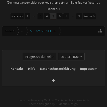
(Du musst angemeldet oder registriert sein, um Beiträge verfassen zu
können. )
< Zurück
1
←
3
4
5
6
7
→
9
Weiter >
FOREN
...
STEAM VR SPIELE
Progressiv dunkel
Deutsch [Du]
Kontakt
Hilfe
Datenschutzerklärung
Impressum
Forum software by XenForo™
-
Deutsch von xenDach
Theme designed by
Audentio Design
.