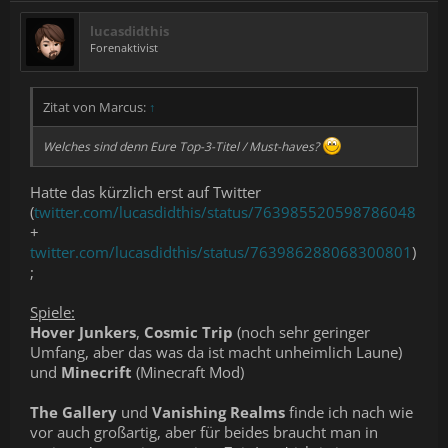
lucasdidthis
Forenaktivist
Zitat von Marcus:
↑
Welches sind denn Eure Top-3-Titel / Must-haves?
Hatte das kürzlich erst auf Twitter
(
twitter.com/lucasdidthis/status/763985520598786048
+
twitter.com/lucasdidthis/status/763986288068300801
)
;
Spiele:
Hover Junkers
,
Cosmic Trip
(noch sehr geringer
Umfang, aber das was da ist macht unheimlich Laune)
und
Minecrift
(Minecraft Mod)
The Gallery
und
Vanishing Realms
finde ich nach wie
vor auch großartig, aber für beides braucht man in