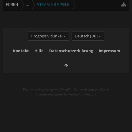
FOREN
...
STEAM VR SPIELE
Progressiv dunkel
Deutsch [Du]
Kontakt
Hilfe
Datenschutzerklärung
Impressum
Forum software by XenForo™
-
Deutsch von xenDach
Theme designed by
Audentio Design
.