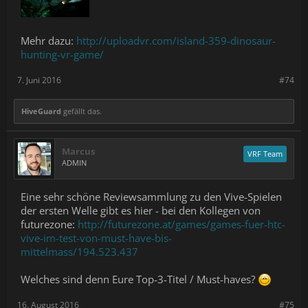
Mehr dazu:
http://uploadvr.com/island-359-dinosaur-
hunting-vr-game/
7. Juni 2016
#74
HiveGuard
gefällt das.
Marcus
VRF Team
ADMIN
Eine sehr schöne Reviewsammlung zu den Vive-Spielen
der ersten Welle gibt es hier - bei den Kollegen von
futurezone:
http://futurezone.at/games/games-fuer-htc-
vive-im-test-von-must-have-bis-
mittelmass/194.523.437
Welches sind denn Eure Top-3-Titel / Must-haves?
16. August 2016
#75