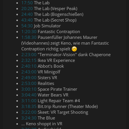
17:50
The Lab
20:20
The Lab (Vesper Peak)
24:40
The Lab (Bogenschießen)
43:40
The Lab (Secret Shop)
54:30
Job Simulator
1:20:30
Fantastic Contraption
1:58:30
Pausenfüller Johannes Maurer
(Videohannes) zeigt Keno, wie man Fantastic
Contraption richtig spielt
2:23:00
"Terminator-Vision" dank Chaperone
2:32:15
Ikea VR Experience
2:40:10
Abbot's Book
2:43:00
VR Minigolf
2:49:00
Sisters VR
2:53:00
Realities
3:00:10
Space Pirate Trainer
3:04:40
Water Bears VR
3:11:00
Light Repair Team #4
3:18:35
Bit.trip Runner (Theater Mode)
3:22:00
Skeet: VR Target Shooting
3:24:30
The Blue
... Keno shoppt in VR