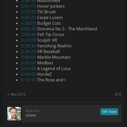
3:36:30
Audioshield
3:41:15
Hover Junkers
4:19:20
Tilt Brush
4:40:20
Carpe Lucem
4:50:00
Budget Cuts
5:06:30
Diorama No.3 : The Marchland
5:09:30
Felt Tip Circus
5:22:00
Sculptr VR
5:28:30
Vanishing Realms
5:36:20
VR Baseball
5:46:00
Marble Mountain
5:53:00
Modbox
5:59:00
A Legend of Luca
6:04:00
HordeZ
6:10:10
The Rose and I
1. Mai 2016
#72
Marcus
VRF Team
ADMIN