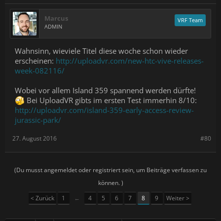
Marcus
VRF Team
ADMIN
Wahnsinn, wieviele Titel diese woche schon wieder
erscheinen:
http://uploadvr.com/new-htc-vive-releases-
week-082116/
Wobei vor allem Island 359 spannend werden dürfte!
Bei UploadVR gibts im ersten Test immerhin 8/10:
http://uploadvr.com/island-359-early-access-review-
jurassic-park/
27. August 2016
#80
(Du musst angemeldet oder registriert sein, um Beiträge verfassen zu
können. )
< Zurück
1
←
4
5
6
7
8
9
Weiter >