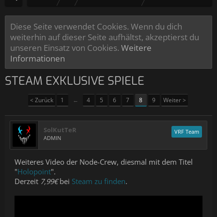
Diese Seite verwendet Cookies. Wenn du dich
weiterhin auf dieser Seite aufhältst, akzeptierst du
unseren Einsatz von Cookies.
Weitere
Informationen
STEAM EXKLUSIVE SPIELE
< Zurück
1
←
4
5
6
7
8
9
Weiter >
SolKutTeR
VRF Team
ADMIN
Weiteres Video der Node-Crew, diesmal mit dem Titel
"
Holopoint
".
Derzeit
7,99€
bei
Steam zu finden
.