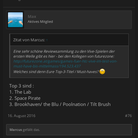
Max
Aktives Mitglied
Zitat von Marcus:
↑
Eine sehr schöne Reviewsammlung zu den Vive-Spielen der
ersten Welle gibt es hier - bei den Kollegen von futurezone:
http://futurezone.at/games/games-fuer-htc-vive-im-test-von-
must-have-bis-mittelmass/194.523.437
Welches sind denn Eure Top-3-Titel / Must-haves?
Top 3 sind :
1. The Lab
2. Space Pirate
3. Brookhaven/ the Blu / Poolnation / Tilt Brush
16. August 2016
#76
Marcus
gefällt das.