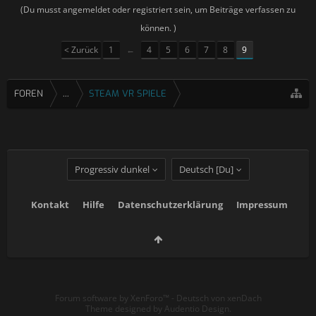
(Du musst angemeldet oder registriert sein, um Beiträge verfassen zu
können. )
< Zurück
1
←
4
5
6
7
8
9
FOREN
...
STEAM VR SPIELE
Progressiv dunkel
Deutsch [Du]
Kontakt
Hilfe
Datenschutzerklärung
Impressum
Forum software by XenForo™
-
Deutsch von xenDach
Theme designed by
Audentio Design
.