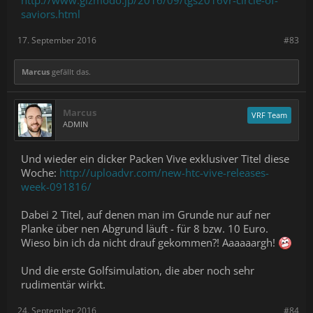
http://www.gizmodo.jp/2016/09/tgs2016vr-circle-of-
saviors.html
17. September 2016
#83
Marcus
gefällt das.
Marcus
VRF Team
ADMIN
Und wieder ein dicker Packen Vive exklusiver Titel diese
Woche:
http://uploadvr.com/new-htc-vive-releases-
week-091816/
Dabei 2 Titel, auf denen man im Grunde nur auf ner
Planke über nen Abgrund läuft - für 8 bzw. 10 Euro.
Wieso bin ich da nicht drauf gekommen?! Aaaaaargh!
Und die erste Golfsimulation, die aber noch sehr
rudimentär wirkt.
24. September 2016
#84