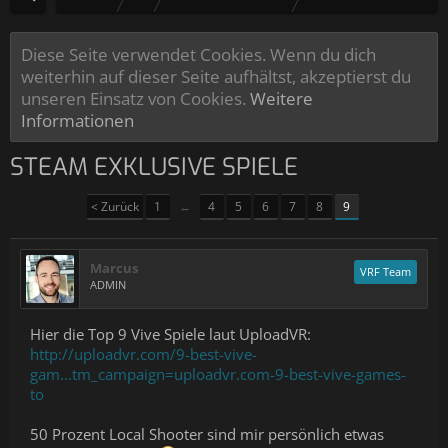
Diese Seite verwendet Cookies. Wenn du dich
weiterhin auf dieser Seite aufhältst, akzeptierst du
unseren Einsatz von Cookies.
Weitere
Informationen
STEAM EXKLUSIVE SPIELE
< Zurück
1
←
4
5
6
7
8
9
Marcus
VRF Team
ADMIN
Hier die Top 9 Vive Spiele laut UploadVR:
http://uploadvr.com/9-best-vive-
gam...tm_campaign=uploadvr.com-9-best-vive-games-
to
50 Prozent Local Shooter sind mir persönlich etwas