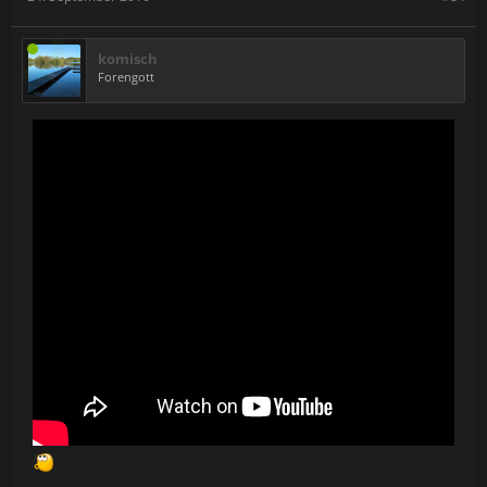
komisch
Forengott