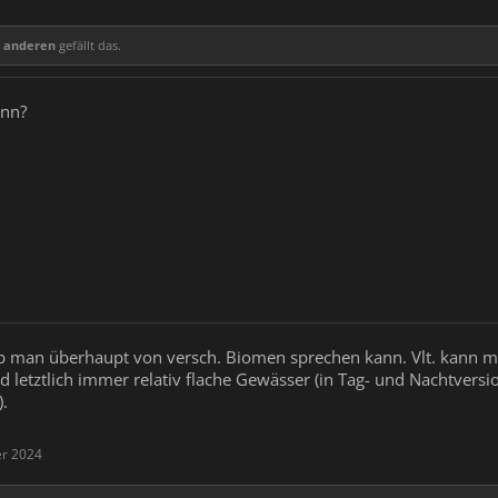
2 anderen
gefällt das.
enn?
 ob man überhaupt von versch. Biomen sprechen kann. Vlt. kann 
d letztlich immer relativ flache Gewässer (in Tag- und Nachtvers
).
er 2024