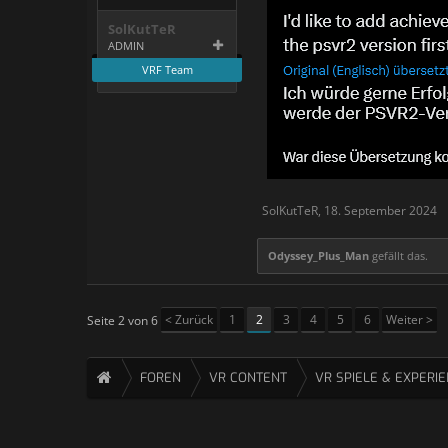
SolKutTeR
ADMIN
VRF Team
SolKutTeR
,
18. September 2024
Odyssey_Plus_Man
gefällt das.
< Zurück
1
2
3
4
5
6
Weiter >
Seite 2 von 6
FOREN
VR CONTENT
VR SPIELE & EXPERI