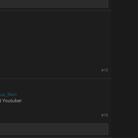
#15
lus_Man
t Youtuber
#16