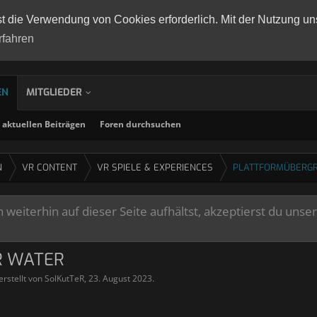
st die Verwendung von Cookies erforderlich. Mit der Nutzung un
rfahren
EN
MITGLIEDER
aktuellen Beiträgen
Foren durchsuchen
N
VR CONTENT
VR SPIELE & EXPERIENCES
PLATTFORMÜBERGR
weiterhin auf dieser Seite aufhältst, akzeptierst du unse
R WATER
erstellt von
SolKutTeR
,
23. August 2023
.