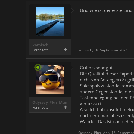
Und wie ist der erste Eind
komisch
Forengott
komisch
,
18. September 2024
Gut bis sehr gut.
Die Qualität dieser Experi
nicht von Anfang an Zugrif
Spielspaß zustande kommt
andere Gegenstände, die s
Tastenbelegung bei den PS
Odyssey_Plus_Man
verbessert.
Forengott
Also ich hab absolut meine
nachdem man alles erledigt 
Wände). Das ist dann eher
Odyssey_Plus_Man
,
18. Septemb