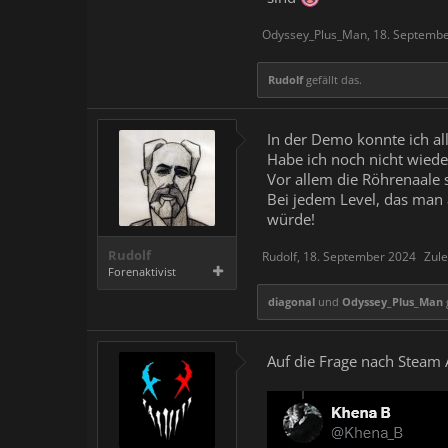
Odyssey_Plus_Man
,
18. Septemb
Rudolf
gefällt das.
In der Demo konnte ich al
Habe ich noch nicht wieder
Vor allem die Röhrenaale s
Bei jedem Level, das man ab
würde!
Rudolf
Rudolf
,
18. September 2024
Zule
Forenaktivist
diagonal
und
Odyssey_Plus_Man
g
Auf die Frage nach Steam 