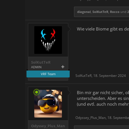
diagonal
,
SolKutTeR
,
Rocco
und
Wie viele Biome gibt es d
SolKutTeR
ADMIN
VRF Team
SolKutTeR
,
18. September 2024
Bin mir gar nicht sicher,
unterscheiden. Aber es sin
(und evtl. auch noch mehr
Odyssey_Plus_Man
,
18. Septemb
Odyssey_Plus_Man