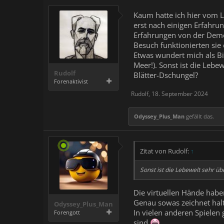
Kaum hatte ich hier vom La
erst nach einigen Erfahrun
Erfahrungen von der Demo 
Besuch funktionierten sie
Etwas wundert mich als Bio
Meer!). Sonst ist die Lebe
Rudolf
Blätter-Dschungel?
Forenaktivist
Rudolf
,
18. September 2024
Odyssey_Plus_Man
gefällt das.
Zitat von Rudolf:
↑
Sonst ist die Lebewelt sehr ü
Die virtuellen Hände habe
Genau sowas zeichnet halt
Odyssey_Plus_Man
In vielen anderen Spielen 
Forengott
sind