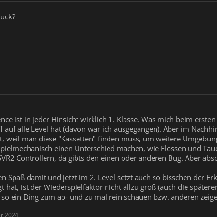
ruck?
ence ist in jeder Hinsicht wirklich 1. Klasse. Was mich beim ers
f auf alle Level hat (davon war ich ausgegangen). Aber im Nachhi
, weil man diese "Kassetten" finden muss, um weitere Umgebunge
pielmechanisch einen Unterschied machen, wie Flossen und Tauchg
VR2 Controllern, da gibts den einen oder anderen Bug. Aber ab
n Spaß damit und jetzt im 2. Level setzt auch so bisschen der Er
hat, ist der Wiederspielfaktor nicht allzu groß (auch die späteren L
 so ein Ding zum ab- und zu mal rein schauen bzw. anderen zeigen
er 2024