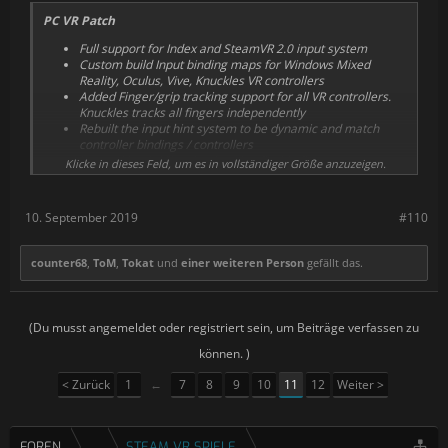
PC VR Patch
Full support for Index and SteamVR 2.0 input system
Custom build Input binding maps for Windows Mixed
Reality, Oculus, Vive, Knuckles VR controllers
Added Finger/grip tracking support for all VR controllers.
Knuckles tracks all fingers independently
Rebuilt the input hint system to be dynamic and match
controller bindings / controllers
Impact Haptic Vibration (can be disabled)
Klicke in dieses Feld, um es in vollständiger Größe anzuzeigen.
Item Hover Vibration (can be disabled)
Added support for VR native onscreen keyboard
Linked Haptic vibration support to ‘controller rumble’ in
10. September 2019
#110
options
Fixed Timmy Epilogue camera
Fixed Survival book movement lock bug
counter68
,
ToM
,
Tokat
und
einer weiteren Person
gefällt das.
Fixed Crossbow position reset when player knocked over
during reload
Fixed missing helicopter in sinkhole
Fixed bug that prevented players from manually placing
(Du musst angemeldet oder registriert sein, um Beiträge verfassen zu
walls and fences on a foundation or floor
Fixed Map missing back faces
können. )
Fixed Climbing axe triggering power attacks
< Zurück
1
←
7
8
9
10
11
12
Weiter >
Fixed Locked sliders in the options menu if a Controller is
not plugged in
Fixed Drowning not triggering
Fixed Oculus unable to take dried meat from drying racks
FOREN
...
STEAM VR SPIELE