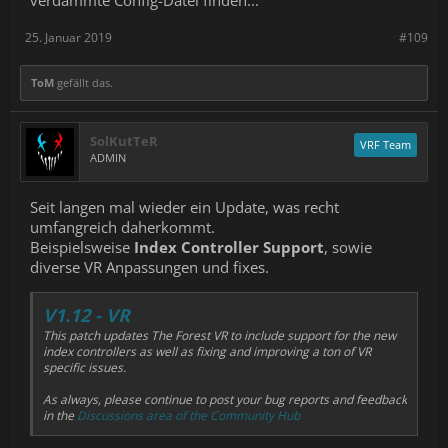
verdammte Config-Datei finden...
25. Januar 2019
#109
ToM
gefällt das.
SolKutTeR
VRF Team
ADMIN
Seit langen mal wieder ein Update, was recht
umfangreich daherkommt.
Beispielsweise
Index Controller Support
, sowie
diverse VR Anpassungen und fixes.
V1.12 - VR
This patch updates The Forest VR to include support for the new
index controllers as well as fixing and improving a ton of VR
specific issues.
As always, please continue to post your bug reports and feedback
in the
Discussions area of the Community Hub