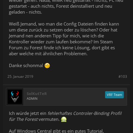
wieder gehen. Nada, WMR neu gestartet - nichts, PC neu
gestartet - auch nichts, Forest deinstalliert und neu
geladen - nichts.
Weiß Jemand, wo man die Config Dateien finden kann
um diese zurück zu setzen oder zu löschen? Oder hat
Jemand nen anderen Tipp für mich, wie ich die
Kontroller wieder zum laufen bekomme? Im Steam
Forum zu Forest finde ich keine Lösung, dort gibt es
aber welche mit ähnlichen Problemen.
Danke schonmal
25. Januar 2019
#103
SolKutTeR
VRF Team
ADMIN
Ich würde jetzt ein
fehlerhaftes Controler-Binding Profil
für The Forest
vermuten.
Auf Windows Central gibt es ein gutes Tutorial,