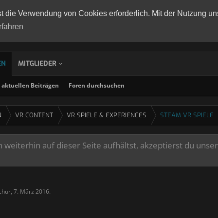
st die Verwendung von Cookies erforderlich. Mit der Nutzung un
rfahren
EN
MITGLIEDER
aktuellen Beiträgen
Foren durchsuchen
N
VR CONTENT
VR SPIELE & EXPERIENCES
STEAM VR SPIELE
weiterhin auf dieser Seite aufhältst, akzeptierst du unse
chur
,
7. März 2016
.