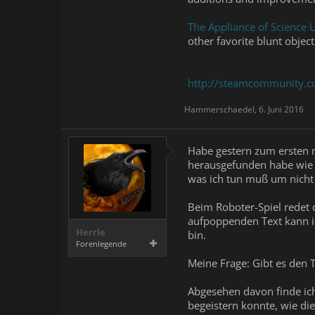
The Appliance of Science 
other favorite blunt objec
http://steamcommunity.
Hammerschaedel
,
6. Juni 2016
Habe gestern zum ersten m
herausgefunden habe wie m
was ich tun muß um nicht 
Beim Roboter-Spiel redet 
aufpoppenden Text kann ich
Herrle
bin.
Forenlegende
Meine Frage: Gibt es den 
Abgesehen davon finde ic
begeistern konnte, wie die