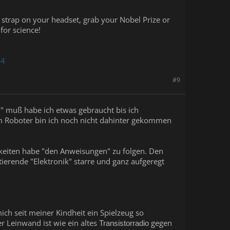
o strap on your headset, grab your Nobel Prize or
for science!
24
#9
n" muß habe ich etwas gebraucht bis ich
em Roboter bin ich noch nicht dahinter gekommen
gkeiten habe "den Anweisungen" zu folgen. Den
otierende "Elektronik" starre und ganz aufgeregt
ch seit meiner Kindheit ein Spielzeug so
r Leinwand ist wie ein altes
gegen
Transistorradio