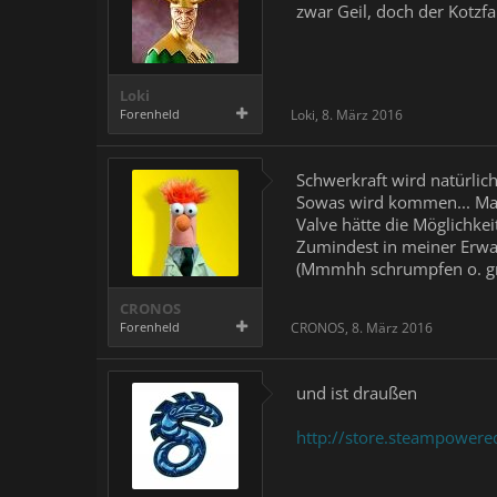
zwar Geil, doch der Kotzf
Loki
Forenheld
Loki
,
8. März 2016
Schwerkraft wird natürlich
Sowas wird kommen... Man
Valve hätte die Möglichkeit
Zumindest in meiner Erwa
(Mmmhh schrumpfen o. gr
CRONOS
Forenheld
CRONOS
,
8. März 2016
und ist draußen
http://store.steampower