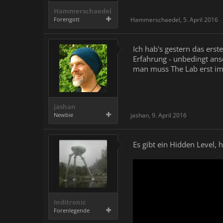
Hammerschaedel
Forengott
Hammerschaedel
,
5. April 2016
Ich hab's gestern das erst
Erfahrung - unbedingt ans
man muss The Lab erst im 
jashan
Newbie
jashan
,
9. April 2016
Es gibt ein Hidden Level, hi
Inditronic
Forenlegende