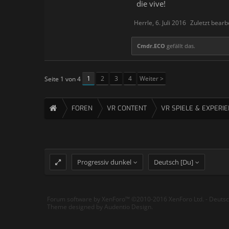
die vive!
Herrle
,
6. Juli 2016
Zuletzt bearb
Cmdr.ECO
gefällt das.
1
2
3
4
Weiter >
Seite 1 von 4
FOREN
VR CONTENT
VR SPIELE & EXPERI
Progressiv dunkel
Deutsch [Du]
Forum software by XenForo™
©2010-2016 XenForo Ltd.
-
Deuts
Theme designed by
Audentio Design
.