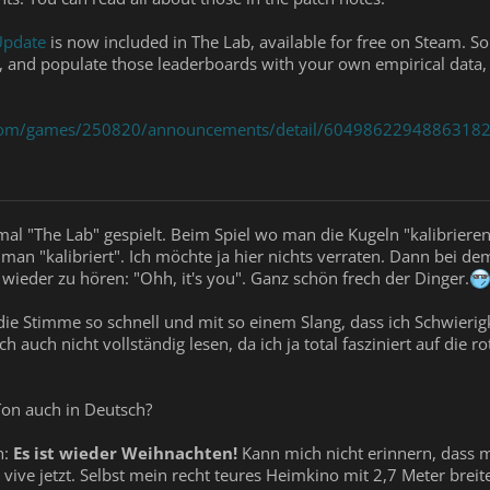
Update
is now included in The Lab, available for free on Steam. S
t, and populate those leaderboards with your own empirical data, 
com/games/250820/announcements/detail/6049862294886318
al "The Lab" gespielt. Beim Spiel wo man die Kugeln "kalibriere
an "kalibriert". Ich möchte ja hier nichts verraten. Dann bei d
wieder zu hören: "Ohh, it's you". Ganz schön frech der Dinger.
die Stimme so schnell und mit so einem Slang, dass ich Schwieri
 auch nicht vollständig lesen, da ich ja total fasziniert auf die r
Ton auch in Deutsch?
h:
Es ist wieder Weihnachten!
Kann mich nicht erinnern, dass mi
 vive jetzt. Selbst mein recht teures Heimkino mit 2,7 Meter breite