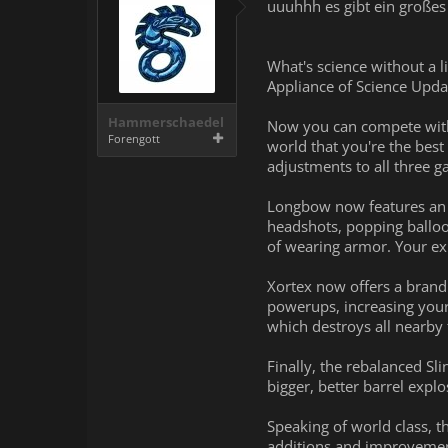
uuuhhh es gibt ein großes
What's science without a l
Appliance of Science Updat
Hammerschaedel
Now you can compete with 
Forengott
world that you're the bes
adjustments to all three 
Longbow now features an 
headshots, popping ballo
of wearing armor. Your exp
Xortex now offers a brand 
powerups, increasing your
which destroys all nearby 
Finally, the rebalanced Sl
bigger, better barrel explo
Speaking of world class, t
additions and improvement