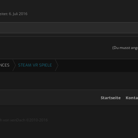
eitet:
6. Juli 2016
(Du musst ange
ENCES
STEAM VR SPIELE
Startseite
Konta
ch von xenDach
©2010-2016