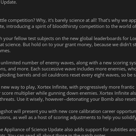
 Update.
ittle competition? Why, it's barely science at all! That's why we a
e, introducing a spirit of bloodthirsty competition to the world of
your fellow test subjects on the new global leaderboards for Lo
t at science. But hold on to your grant money, because we didn't
games.
unlimited number of enemy waves, along with a new scoring syst
ons, and more. Each successive wave includes more enemies, who
loding barrels and oil cauldrons reset every eight waves, so be 
new way to play, Xortex Infinite, with progressively more frantic
 score multiplier while gunning down enemies. Xortex Infinite al
threats. Use it wisely, however--detonating your Bomb also resets
ingshot will present you with new core calibration career opportu
sions, as well as a host of scoring adjustments to help you solidif
he Appliance of Science Update also adds support for subtitles and 
s. You can read all about those in the patch notes.