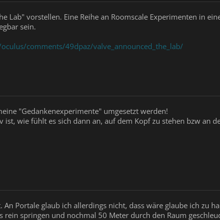
he Lab" vorstellen. Eine Reihe an Roomscale Experimenten in ei
egbar sein.
r/oculus/comments/49dpaz/valve_announced_the_lab/
 meine "Gedankenexperimente" umgesetzt werden!
ist, wie fühlt es sich dann an, auf dem Kopf zu stehen bzw an der
 An Portale glaub ich allerdings nicht, dass wäre glaube ich zu ha
es rein springen und nochmal 50 Meter durch den Raum geschleud