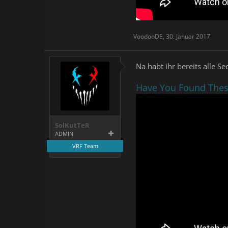
VoodooDE
,
30. Januar 2017
Na habt ihr bereits alle S
Have You Found These 
SolKutTeR
ADMIN
VRF Team