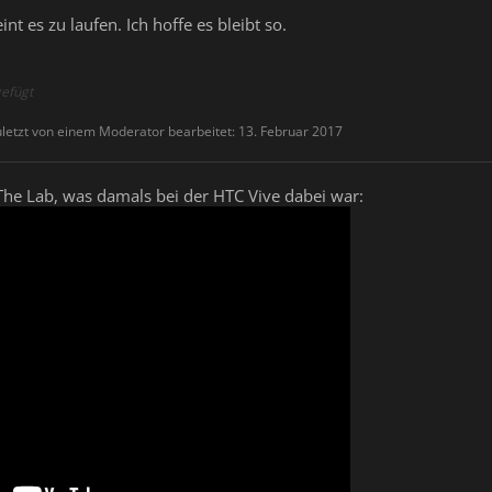
t es zu laufen. Ich hoffe es bleibt so.
efügt
letzt von einem Moderator bearbeitet:
13. Februar 2017
he Lab, was damals bei der HTC Vive dabei war: