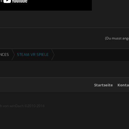
(Du musst ange
ENCES
STEAM VR SPIELE
Startseite
Konta
ch von xenDach
©2010-2016