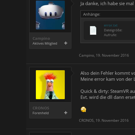
Ja danke, ich habe sie mal 
Anhänge:
error.txt
Dateigröße:
Aufrufe:
Campino
Aktives Mitglied
Campino
,
19. November 2016
Also dein Fehler kommt von
Meine error kam von der L
Quick & dirty: SteamVR au
Evt. wird die dll dann erset
CRONOS
Forenheld
CRONOS
,
19. November 2016