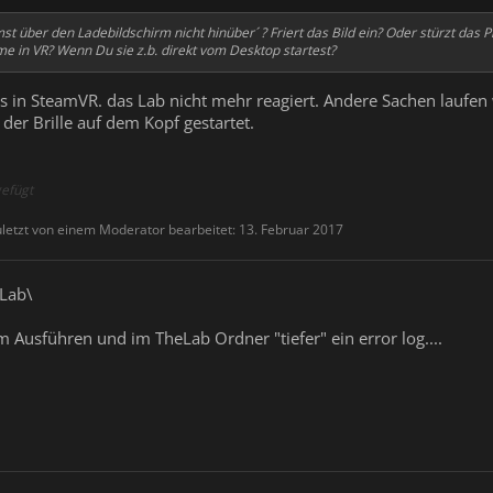
t über den Ladebildschirm nicht hinüber´ ? Friert das Bild ein? Oder stürzt das
in VR? Wenn Du sie z.b. direkt vom Desktop startest?
 in SteamVR. das Lab nicht mehr reagiert. Andere Sachen laufen w
der Brille auf dem Kopf gestartet.
efügt
letzt von einem Moderator bearbeitet:
13. Februar 2017
Lab\
m Ausführen und im TheLab Ordner "tiefer" ein error log....