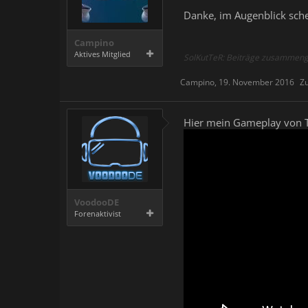
Danke, im Augenblick schein
Campino
Aktives Mitglied
SolKutTeR: Beiträge zusammeng
Campino
,
19. November 2016
Zu
Hier mein Gameplay von T
VoodooDE
Forenaktivist