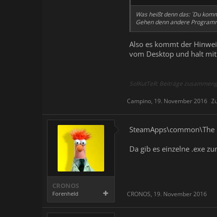
Was heißt denn das: `Du komms
Gehen denn andere Programme 
Also es kommt der Hinweis
vom Desktop und halt mit 
SolKutTeR: Beiträge zusammeng
Campino
,
19. November 2016
Zu
SteamApps\common\The 
Da gib es einzelne .exe zu
CRONOS
Forenheld
CRONOS
,
19. November 2016