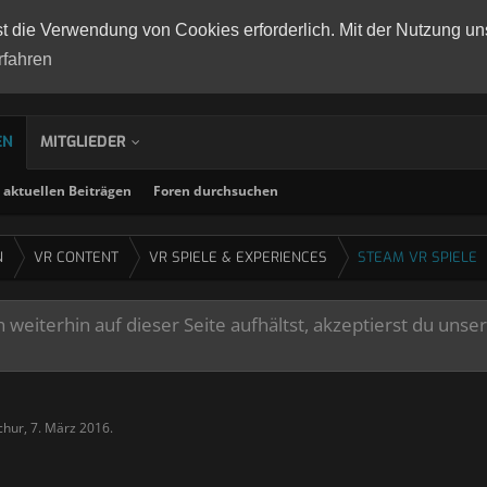
st die Verwendung von Cookies erforderlich. Mit der Nutzung un
rfahren
EN
MITGLIEDER
aktuellen Beiträgen
Foren durchsuchen
N
VR CONTENT
VR SPIELE & EXPERIENCES
STEAM VR SPIELE
weiterhin auf dieser Seite aufhältst, akzeptierst du unse
chur
,
7. März 2016
.