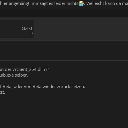
hier angehängt, mir sagt es leider nichts
. Vielleicht kann da m
26,4 KB
3
 der vrclient_x64.dll ???
ab.exe selber.
f Beta, oder von Beta wieder zurück setzen.
zt.