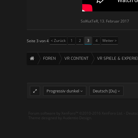
SolKutTeR
,
13. Februar 2017
< Zurück
1
2
3
4
Weiter >
Seite 3 von 4
FOREN
VR CONTENT
VR SPIELE & EXPERI
Progressiv dunkel
Deutsch [Du]
Forum software by XenForo™
©2010-2016 XenForo Ltd.
-
Deuts
Theme designed by
Audentio Design
.