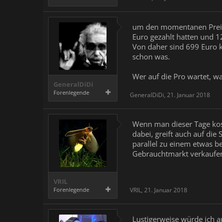
um den momentanen Preis d
Euro gezahlt hatten und 1
Von daher sind 699 Euro ko
schon was.
Wer auf die Pro wartet, w
GeneralDiDi
Forenlegende
GeneralDiDi
,
21. Januar 2018
Wenn man dieser Tage koste
dabei, greift auch auf die
parallel zu einem etwas b
Gebrauchtmarkt verkaufe
VRIL
Forenlegende
VRIL
,
21. Januar 2018
Lustigerweise würde ich a