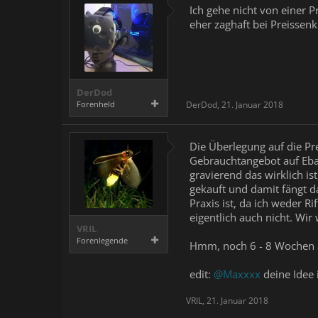
Ich gehe nicht von einer P
eher zaghaft bei Preissen
DerDod
Forenheld
DerDod
,
21. Januar 2018
Die Überlegung auf die Pr
Gebrauchtangebot auf Ebay
gravierend das wirklich is
gekauft und damit fängt da
Praxis ist, da ich weder R
eigentlich auch nicht. Wir
VRIL
Forenlegende
Hmm, noch 6 - 8 Wochen ab
edit:
@Maxxxx
deine Idee i
VRIL
,
21. Januar 2018