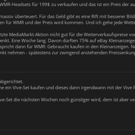
WMR-Headsets für 199$ zu verkaufen und das ist ein Preis der a
assiv überteuert. Für das Geld gibt es eine Rift mit besserer Bi
en für WMR und der Preis wird kommen. Und ich gehe jede Wett
letzte MediaMarkt-Aktion nicht gut für die Weiterverkaufspreise 
enkt. Eine Woche lang. Davon dürften 75% auf eBay Kleinanzeige
spricht dann für WMR: Gebraucht kaufen in den Kleinanzeigen. 
unkt nehmen - spätestens zur zwingend anstehenden Preissenkung
abgerichtet.
 ein Vive-Set kaufen und dieses dann irgendwann mit der Vive 
ive-Set die nächsten Wochen noch günstiger wird, dem ist aber ve