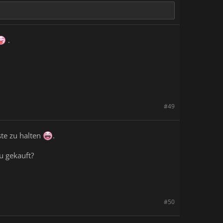
.
#49
ste zu halten
.
u gekauft?
#50