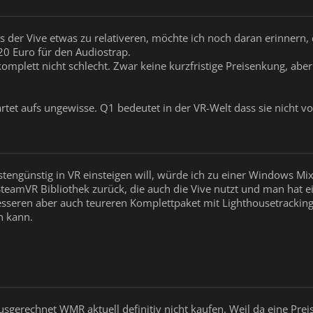
er Vive etwas zu relativeren, möchte ich noch daran erinnern, da
20 Euro für den Audiostrap.
mplett nicht schlecht. Zwar keine kurzfristige Preisenkung, aber
artet aufs ungewisse. Q1 bedeutet in der VR-Welt dass sie nicht v
ngünstig in VR einsteigen will, würde ich zu einer Windows Mixed
 SteamVR Bibliothek zurück, die auch die Vive nutzt und man hat ei
esseren aber auch teureren Komplettpaket mit Lighthousetrackin
n kann.
usgerechnet WMR aktuell definitiv nicht kaufen. Weil da eine Pre