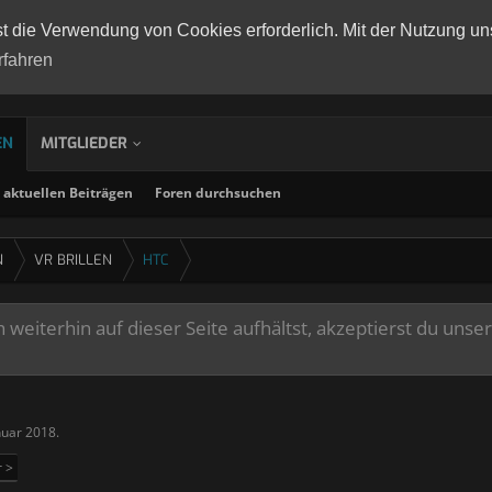
st die Verwendung von Cookies erforderlich. Mit der Nutzung un
rfahren
EN
MITGLIEDER
aktuellen Beiträgen
Foren durchsuchen
N
VR BRILLEN
HTC
weiterhin auf dieser Seite aufhältst, akzeptierst du unse
nuar 2018
.
r >