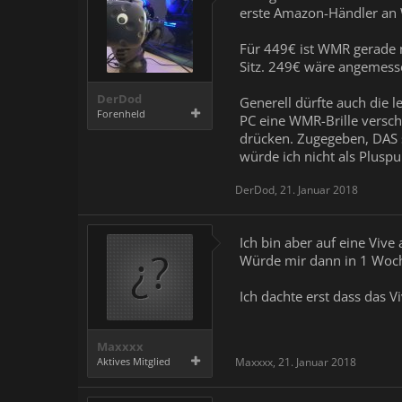
erste Amazon-Händler an 
Für 449€ ist WMR gerade m
Sitz. 249€ wäre angemess
DerDod
Generell dürfte auch die 
Forenheld
PC eine WMR-Brille versch
drücken. Zugegeben, DAS 
würde ich nicht als Plusp
DerDod
,
21. Januar 2018
Ich bin aber auf eine Vive 
Würde mir dann in 1 Woche
Ich dachte erst dass das V
Maxxxx
Aktives Mitglied
Maxxxx
,
21. Januar 2018