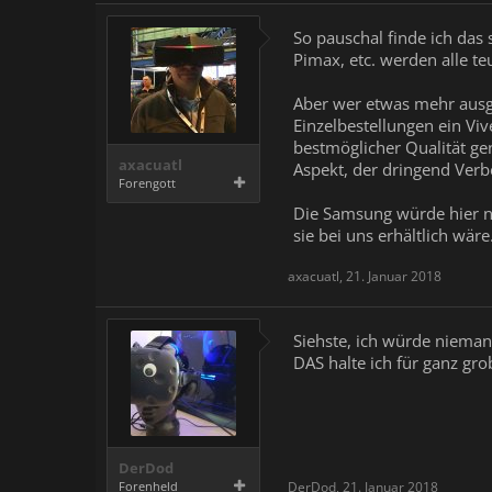
So pauschal finde ich das 
Pimax, etc. werden alle teu
Aber wer etwas mehr ausgeb
Einzelbestellungen ein Vi
bestmöglicher Qualität ge
axacuatl
Aspekt, der dringend Verb
Forengott
Die Samsung würde hier na
sie bei uns erhältlich wäre.
axacuatl
,
21. Januar 2018
Siehste, ich würde nieman
DAS halte ich für ganz gr
DerDod
Forenheld
DerDod
,
21. Januar 2018