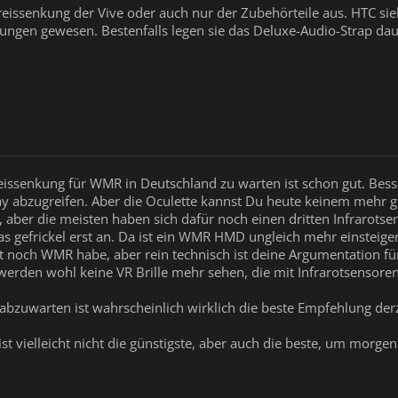
reissenkung der Vive oder auch nur der Zubehörteile aus. HTC sie
kungen gewesen. Bestenfalls legen sie das Deluxe-Audio-Strap dau
eissenkung für WMR in Deutschland zu warten ist schon gut. Besse
 abzugreifen. Aber die Oculette kannst Du heute keinem mehr gu
t, aber die meisten haben sich dafür noch einen dritten Infrarots
s gefrickel erst an. Da ist ein WMR HMD ungleich mehr einsteigerf
ift noch WMR habe, aber rein technisch ist deine Argumentation fü
 werden wohl keine VR Brille mehr sehen, die mit Infrarotsensoren
zuwarten ist wahrscheinlich wirklich die beste Empfehlung derz
st vielleicht nicht die günstigste, aber auch die beste, um morgen