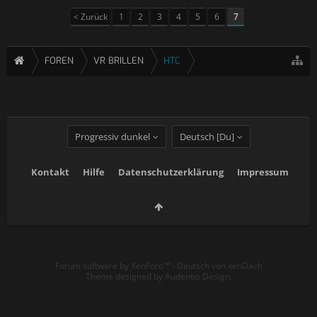
< Zurück
1
2
3
4
5
6
7
FOREN
VR BRILLEN
HTC
Progressiv dunkel
Deutsch [Du]
Kontakt
Hilfe
Datenschutzerklärung
Impressum
Forum software by XenForo™
-
Deutsch von xenDach
Theme designed by
Audentio Design
.