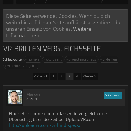
Diese Seite verwendet Cookies. Wenn du dich
weiterhin auf dieser Seite aufhältst, akzeptierst du
unseren Einsatz von Cookies.
Weitere
Informationen
VR-BRILLEN VERGLEICHSSEITE
Schlagworte:
htc vive
oculus rift
project morpheus
vr-brillen
vr-brillen-vergleich
< Zurück
1
2
3
4
Weiter >
Marcus
VRF Team
ADMIN
Eine sehr schöne und umfassende vergleichende
Übersicht gibt es derzeit bei UploadVR.com:
http://uploadvr.com/vr-hmd-specs/