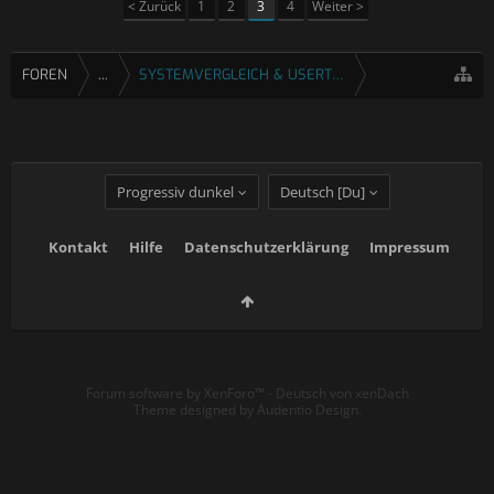
< Zurück
1
2
3
4
Weiter >
FOREN
...
SYSTEMVERGLEICH & USERTESTS
Progressiv dunkel
Deutsch [Du]
Kontakt
Hilfe
Datenschutzerklärung
Impressum
Forum software by XenForo™
-
Deutsch von xenDach
Theme designed by
Audentio Design
.