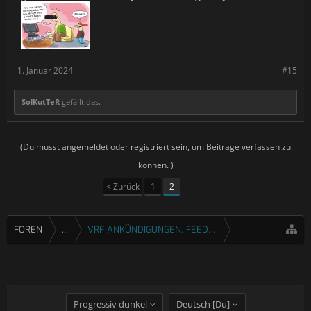
1. Januar 2024
#15
SolKutTeR
gefällt das.
(Du musst angemeldet oder registriert sein, um Beiträge verfassen zu
können. )
< Zurück
1
2
FOREN
...
VRF ANKÜNDIGUNGEN, FEEDBACK & FRAGEN
Progressiv dunkel
Deutsch [Du]