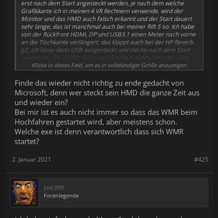
erst nach dem Start angesteckt werden, je nach dem welche
Grafikkarte ich in meinen 4 VR Rechnern verwende, wird der
Monitor und das HMD auch falsch erkannt und der Start dauert
sehr lange, das ist manchmal auch bei meiner Rift S so. Ich habe
von der Rückfront HDMI, DP und USB3.1 einen Meter nach vorne
an die Tischkante verlängert, das klappt auch bei der HP Reverb
g2, ich lasse dann USB ausgesteckt und stecke nach dem Start
wieder ein. Da ich Rift, Index und 3 Mixed HDMs betreibe gibts
auch doppelt Starts von Oculus, MR und Steam. Das habe ich
Klicke in dieses Feld, um es in vollständiger Größe anzuzeigen.
durch ein altes DOS Batch gelößt, das die erforderlichen Start
EXE erst dann ins Verzeichnis kopiert wenn ich das Icon auf dem
Finde das wieder nicht richtig zu ende gedacht von
Desktop anklicke, als Beispiel bei Oculus entferne ich Client EXE
Microsoft, denn wer steckt sein HMD die ganze Zeit aus
und kopiere sie in eine anderes Verzeichnis, will ich die Rift S
und wieder ein?
nutzen klicke ich auf mein Rift Icon, das startet die Batch die erst
Bei mir ist es auch nicht immer so dass das WMR beim
den Oculus Client an die Stelle kopiert wo sie hingehört und dann
Oculus selbst, das klappt auch bei WMR und Steam. Wer sich
Hochfahren gestartet wird, aber meistens schon.
nicht mehr an der Console mit DunkelDOS rumschlagen will kann
Welche exe ist denn verantwortlich dass sich WMR
auch WinTools zur Automatisierung arbeiten.
startet?
2. Januar 2021
#425
joe209
Forenlegende