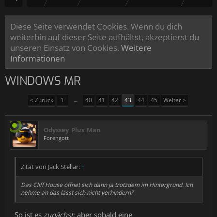
Diese Seite verwendet Cookies. Wenn du dich
weiterhin auf dieser Seite aufhältst, akzeptierst du
unseren Einsatz von Cookies.
Weitere
Informationen
WINDOWS MR
< Zurück
1
←
40
41
42
43
44
45
Weiter >
Odyssey_Plus_Man
Forengott
Zitat von Jack Stellar:
↑
Das Cliff House öffnet sich dann ja trotzdem im Hintergrund. Ich
nehme an das lässt sich nicht verhindern?
So ist es
zunächst
; aber sobald eine