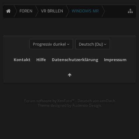
FOREN
VR BRILLEN
WINDOWS MR
Progressiv dunkel
Deutsch [Du]
Kontakt
Hilfe
Datenschutzerklärung
Impressum
Forum software by XenForo™
-
Deutsch von xenDach
Theme designed by
Audentio Design
.