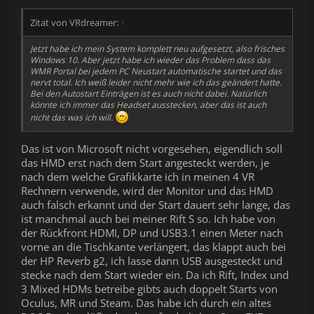
Zitat von VRdreamer:
↑
Jetzt habe ich mein System komplett neu aufgesetzt, also frisches
Windows 10. Aber jetzt habe ich wieder das Problem dass das
WMR Portal bei jedem PC Neustart automatische startet und das
nervt total. Ich weiß leider nicht mehr wie ich das geändert hatte.
Bei den Autostart Einträgen ist es auch nicht dabei. Natürlich
könnte ich immer das Headset ausstecken, aber das ist auch
nicht das was ich will.
Das ist von Microsoft nicht vorgesehen, eigendlich soll
das HMD erst nach dem Start angesteckt werden, je
nach dem welche Grafikkarte ich in meinen 4 VR
Rechnern verwende, wird der Monitor und das HMD
auch falsch erkannt und der Start dauert sehr lange, das
ist manchmal auch bei meiner Rift S so. Ich habe von
der Rückfront HDMI, DP und USB3.1 einen Meter nach
vorne an die Tischkante verlängert, das klappt auch bei
der HP Reverb g2, ich lasse dann USB ausgesteckt und
stecke nach dem Start wieder ein. Da ich Rift, Index und
3 Mixed HDMs betreibe gibts auch doppelt Starts von
Oculus, MR und Steam. Das habe ich durch ein altes